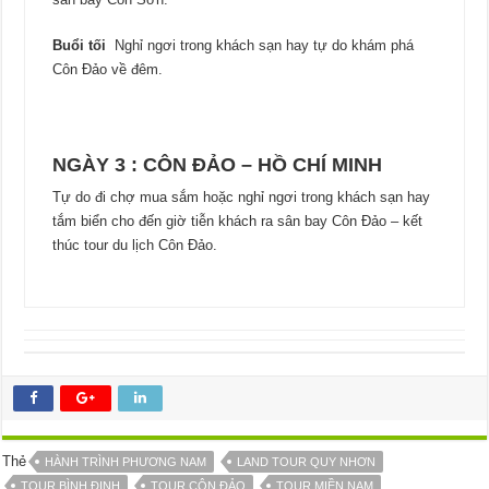
Buổi tối
Nghỉ ngơi trong khách sạn hay tự do khám phá
Côn Đảo về đêm.
NGÀY 3 : CÔN ĐẢO – HỒ CHÍ MINH
Tự do đi chợ mua sắm hoặc nghỉ ngơi trong khách sạn hay
tắm biển cho đến giờ tiễn khách ra sân bay Côn Đảo – kết
thúc tour du lịch Côn Đảo.
Thẻ
HÀNH TRÌNH PHƯƠNG NAM
LAND TOUR QUY NHƠN
TOUR BÌNH ĐỊNH
TOUR CÔN ĐẢO
TOUR MIỀN NAM