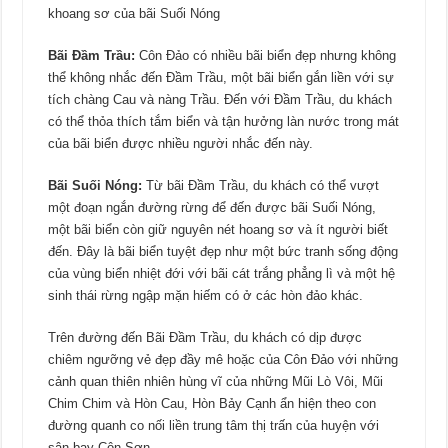
khoang sơ của bãi Suối Nóng
Bãi Đầm Trầu:
Côn Đảo có nhiều bãi biển đẹp nhưng không
thể không nhắc đến Đầm Trầu, một bãi biển gắn liền với sự
tích chàng Cau và nàng Trầu. Đến với Đầm Trầu, du khách
có thể thỏa thích tắm biển và tận hưởng làn nước trong mát
của bãi biển được nhiều người nhắc đến này.
Bãi Suối Nóng:
Từ bãi Đầm Trầu, du khách có thể vượt
một đoạn ngắn đường rừng để đến được bãi Suối Nóng,
một bãi biển còn giữ nguyên nét hoang sơ và ít người biết
đến. Đây là bãi biển tuyệt đẹp như một bức tranh sống động
của vùng biển nhiệt đới với bãi cát trắng phẳng lì và một hệ
sinh thái rừng ngập mặn hiếm có ở các hòn đảo khác.
Trên đường đến Bãi Đầm Trầu, du khách có dịp được
chiêm ngưỡng vẻ đẹp đầy mê hoặc của Côn Đảo với những
cảnh quan thiên nhiên hùng vĩ của những Mũi Lò Vôi, Mũi
Chim Chim và Hòn Cau, Hòn Bảy Cạnh ẩn hiện theo con
đường quanh co nối liền trung tâm thị trấn của huyện với
sân bay Côn Sơn.