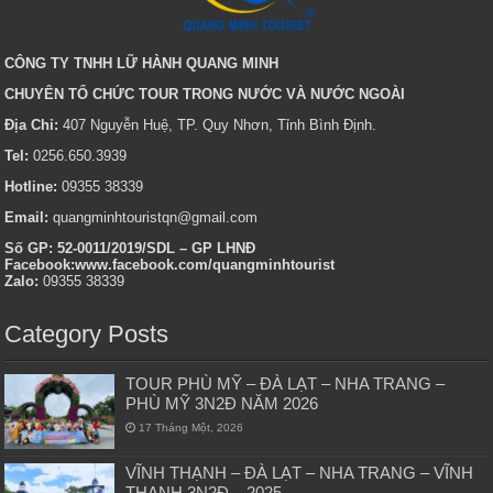
CÔNG TY TNHH LỮ HÀNH QUANG MINH
CHUYÊN TỔ CHỨC TOUR TRONG NƯỚC VÀ NƯỚC NGOÀI
Địa Chỉ:
407 Nguyễn Huệ, TP. Quy Nhơn, Tỉnh Bình Định.
Tel:
0256.650.3939
Hotline:
09355 38339
Email:
quangminhtouristqn@gmail.com
Số GP: 52-0011/2019/SDL – GP LHNĐ
Facebook:www.facebook.com/quangminhtourist
Zalo:
09355 38339
Category Posts
TOUR PHÙ MỸ – ĐÀ LẠT – NHA TRANG –
PHÙ MỸ 3N2Đ NĂM 2026
17 Tháng Một, 2026
VĨNH THẠNH – ĐÀ LẠT – NHA TRANG – VĨNH
THẠNH 3N2Đ – 2025