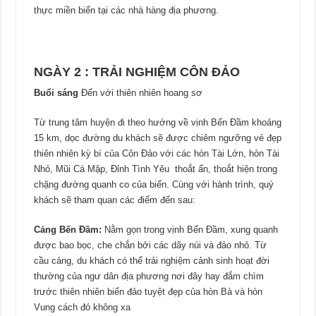
thực miền biển tại các nhà hàng địa phương.
NGÀY 2 : TRẢI NGHIỆM CÔN ĐẢO
Buổi sáng
Đến với thiên nhiên hoang sơ
Từ trung tâm huyện đi theo hướng về vịnh Bến Đầm khoảng
15 km, dọc đường du khách sẽ được chiêm ngưỡng vẻ đẹp
thiên nhiên kỳ bí của Côn Đảo với các hòn Tài Lớn, hòn Tài
Nhỏ, Mũi Cá Mập, Đỉnh Tình Yêu thoắt ẩn, thoắt hiện trong
chặng đường quanh co của biển. Cùng với hành trình, quý
khách sẽ tham quan các điểm đến sau:
Cảng Bến Đầm:
Nằm gọn trong vịnh Bến Đầm, xung quanh
được bao bọc, che chắn bởi các dãy núi và đảo nhỏ. Từ
cầu cảng, du khách có thể trải nghiệm cảnh sinh hoạt đời
thường của ngư dân địa phương nơi đây hay đắm chìm
trước thiên nhiên biển đảo tuyệt đẹp của hòn Bà và hòn
Vung cách đó không xa