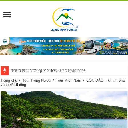
TOUR PHÚ YÊN QUY NHƠN 4N3Đ NĂM 2026
TOUR PHÚ YÊN – QUY NHƠN 3N2Đ NĂM 2026
Trang chủ
/
Tour Trong Nước
/
Tour Miền Nam
/
CÔN ĐẢO – Khám phá
vùng đất thiêng