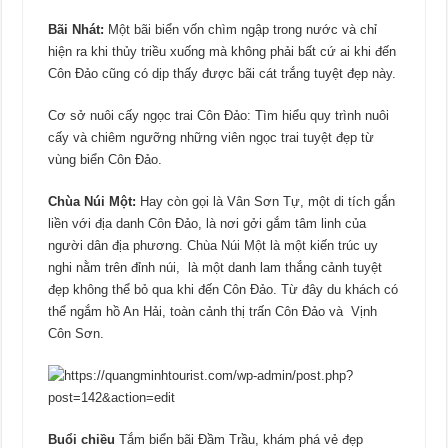
Bãi Nhát:
Một bãi biển vốn chìm ngập trong nước và chỉ
hiện ra khi thủy triều xuống mà không phải bất cứ ai khi đến
Côn Đảo cũng có dịp thấy được bãi cát trắng tuyệt đẹp này.
Cơ sở nuôi cấy ngọc trai Côn Đảo: Tìm hiểu quy trình nuôi
cấy và chiêm ngưỡng những viên ngọc trai tuyệt đẹp từ
vùng biển Côn Đảo.
Chùa Núi Một:
Hay còn gọi là Vân Sơn Tự, một di tích gắn
liền với địa danh Côn Đảo, là nơi gởi gắm tâm linh của
người dân địa phương. Chùa Núi Một là một kiến trúc uy
nghi nằm trên đỉnh núi, là một danh lam thắng cảnh tuyệt
đẹp không thể bỏ qua khi đến Côn Đảo. Từ đây du khách có
thể ngắm hồ An Hải, toàn cảnh thị trấn Côn Đảo và Vịnh
Côn Sơn.
Buổi chiều
Tắm biển bãi Đầm Trầu, khám phá vẻ đẹp