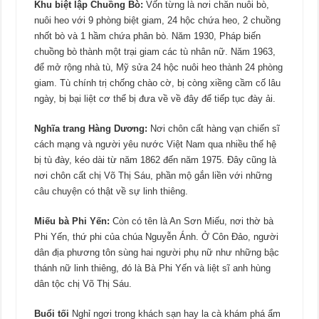
Khu biệt lập Chuồng Bò:
Vốn từng là nơi chăn nuôi bò,
nuôi heo với 9 phòng biệt giam, 24 hộc chứa heo, 2 chuồng
nhốt bò và 1 hầm chứa phân bò. Năm 1930, Pháp biến
chuồng bò thành một trại giam các tù nhân nữ. Năm 1963,
để mở rộng nhà tù, Mỹ sửa 24 hộc nuôi heo thành 24 phòng
giam. Tù chính trị chống chào cờ, bị còng xiềng cầm cố lâu
ngày, bị bại liệt cơ thể bị đưa về về đây để tiếp tục đày ải.
Nghĩa trang Hàng Dương:
Nơi chôn cất hàng vạn chiến sĩ
cách mạng và người yêu nước Việt Nam qua nhiều thế hệ
bị tù đày, kéo dài từ năm 1862 đến năm 1975. Đây cũng là
nơi chôn cất chị Võ Thị Sáu, phần mộ gắn liền với những
câu chuyện có thật về sự linh thiêng.
Miếu bà Phi Yến:
Còn có tên là An Sơn Miếu, nơi thờ bà
Phi Yến, thứ phi của chúa Nguyễn Ánh. Ở Côn Đảo, người
dân địa phương tôn sùng hai người phụ nữ như những bậc
thánh nữ linh thiêng, đó là Bà Phi Yến và liệt sĩ anh hùng
dân tộc chị Võ Thị Sáu.
Buổi tối
Nghỉ ngơi trong khách sạn hay la cà khám phá ẩm