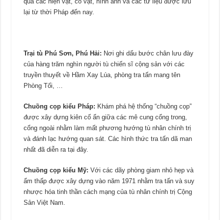
qua các hiện vật, cổ vật, hình ảnh và các tư liệu được lưu
lại từ thời Pháp đến nay.
Trại tù Phú Sơn, Phú Hải:
Nơi ghi dấu bước chân lưu đày
của hàng trăm nghìn người tù chiến sĩ cộng sản với các
truyền thuyết về Hầm Xay Lúa, phòng tra tấn mang tên
Phòng Tối, …
Chuồng cọp kiểu Pháp:
Khám phá hệ thống “chuồng cọp”
được xây dựng kiên cố ẩn giữa các mê cung cổng trong,
cổng ngoài nhằm làm mất phương hướng tù nhân chính trị
và đánh lạc hướng quan sát. Các hình thức tra tấn dã man
nhất đã diễn ra tại đây.
Chuồng cọp kiểu Mỹ:
Với các dãy phòng giam nhỏ hẹp và
ẩm thấp được xây dựng vào năm 1971 nhằm tra tấn và suy
nhược hóa tinh thần cách mạng của tù nhân chính trị Cộng
Sản Việt Nam.