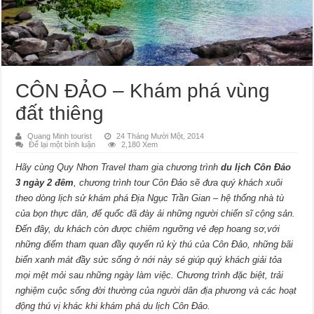
CÔN ĐẢO – Khám phá vùng
đất thiêng
Quang Minh tourist
24 Tháng Mười Một, 2014
Để lại một bình luận
2,180 Xem
Hãy cùng Quy Nhơn Travel tham gia chương trình
du lịch Côn Đảo
3 ngày 2 đêm
, chương trình tour Côn Đảo sẽ đưa quý khách xuôi
theo dòng lịch sử khám phá Địa Ngục Trần Gian – hệ thống nhà tù
của bọn thực dân, đế quốc đã đày ải những người chiến sĩ cộng sản.
Đến đây, du khách còn được chiêm ngưỡng vẻ đẹp hoang sơ,với
những điểm tham quan đầy quyến rủ kỳ thú của Côn Đảo, những bãi
biển xanh mát đầy sức sống ở nới này sé giúp quý khách giải tỏa
mọi mệt mỏi sau những ngày làm việc. Chương trình đặc biệt, trải
nghiệm cuộc sống đời thường của người dân địa phương và các hoạt
động thú vị khác khi khám phá du lịch Côn Đảo.