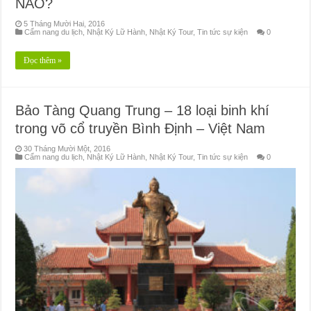
NÀO?
5 Tháng Mười Hai, 2016
Cẩm nang du lịch
,
Nhật Ký Lữ Hành
,
Nhật Ký Tour
,
Tin tức sự kiện
0
Đọc thêm »
Bảo Tàng Quang Trung – 18 loại binh khí
trong võ cổ truyền Bình Định – Việt Nam
30 Tháng Mười Một, 2016
Cẩm nang du lịch
,
Nhật Ký Lữ Hành
,
Nhật Ký Tour
,
Tin tức sự kiện
0