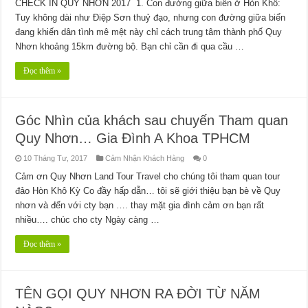
CHECK IN QUY NHƠN 2017 1. Con đường giữa biển ở Hòn Khô:
Tuy không dài như Điệp Sơn thuỷ đạo, nhưng con đường giữa biển
đang khiến dân tình mê mệt này chỉ cách trung tâm thành phố Quy
Nhơn khoảng 15km đường bộ. Bạn chỉ cần đi qua cầu …
Đọc thêm »
Góc Nhìn của khách sau chuyến Tham quan
Quy Nhơn… Gia Đình A Khoa TPHCM
10 Tháng Tư, 2017
Cảm Nhận Khách Hàng
0
Cảm ơn Quy Nhơn Land Tour Travel cho chúng tôi tham quan tour
đảo Hòn Khô Kỳ Co đầy hấp dẫn… tôi sẽ giới thiệu bạn bè về Quy
nhơn và đến với cty bạn …. thay mặt gia đình cảm ơn bạn rất
nhiều…. chúc cho cty Ngày càng …
Đọc thêm »
TÊN GỌI QUY NHƠN RA ĐỜI TỪ NĂM