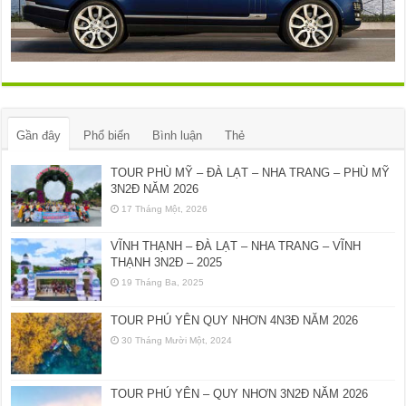
Gần đây
Phổ biến
Bình luận
Thẻ
TOUR PHÙ MỸ – ĐÀ LẠT – NHA TRANG – PHÙ MỸ
3N2Đ NĂM 2026
17 Tháng Một, 2026
VĨNH THẠNH – ĐÀ LẠT – NHA TRANG – VĨNH
THẠNH 3N2Đ – 2025
19 Tháng Ba, 2025
TOUR PHÚ YÊN QUY NHƠN 4N3Đ NĂM 2026
30 Tháng Mười Một, 2024
TOUR PHÚ YÊN – QUY NHƠN 3N2Đ NĂM 2026