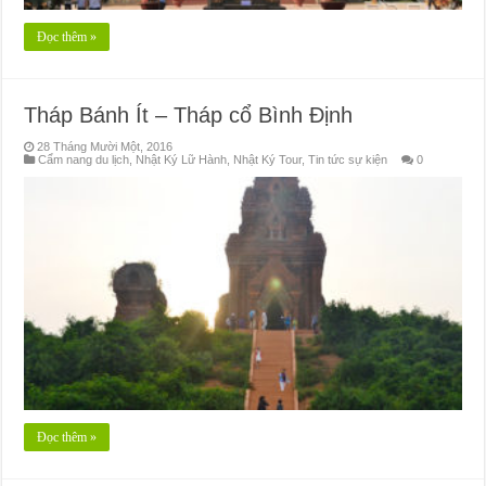
Đọc thêm »
Tháp Bánh Ít – Tháp cổ Bình Định
28 Tháng Mười Một, 2016
Cẩm nang du lịch
,
Nhật Ký Lữ Hành
,
Nhật Ký Tour
,
Tin tức sự kiện
0
Đọc thêm »