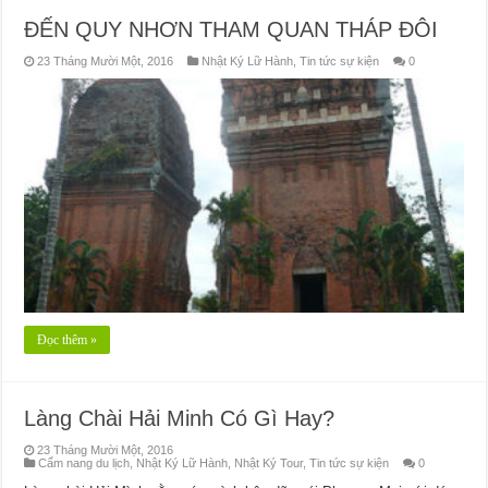
ĐẾN QUY NHƠN THAM QUAN THÁP ĐÔI
23 Tháng Mười Một, 2016
Nhật Ký Lữ Hành
,
Tin tức sự kiện
0
Đọc thêm »
Làng Chài Hải Minh Có Gì Hay?
23 Tháng Mười Một, 2016
Cẩm nang du lịch
,
Nhật Ký Lữ Hành
,
Nhật Ký Tour
,
Tin tức sự kiện
0