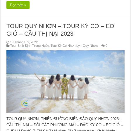
Đọc thêm »
TOUR QUY NHƠN – TOUR KỲ CO – EO
GIÓ – CẦU THỊ NẠI 2023
19 Tháng Hai, 2022
Tour Bình Định Trong Ngày
,
Tour Kỳ Co Nhơn Lý - Quy Nhơn
0
TOUR QUY NHƠN THIÊN ĐƯỜNG BIỂN ĐẢO QUY NHƠN 2023:
CẦU THỊ NẠI – ĐỒI CÁT PHƯƠNG MAI – ĐẢO KỲ CO – EO GIÓ –