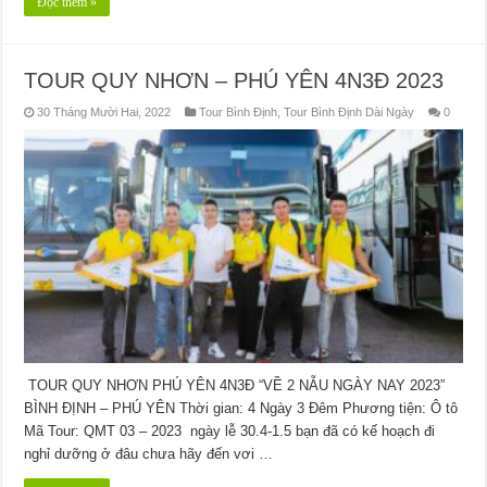
Đọc thêm »
TOUR QUY NHƠN – PHÚ YÊN 4N3Đ 2023
30 Tháng Mười Hai, 2022
Tour Bình Định
,
Tour Bình Định Dài Ngày
0
TOUR QUY NHƠN PHÚ YÊN 4N3Đ “VỀ 2 NẪU NGÀY NAY 2023”
BÌNH ĐỊNH – PHÚ YÊN Thời gian: 4 Ngày 3 Đêm Phương tiện: Ô tô
Mã Tour: QMT 03 – 2023 ngày lễ 30.4-1.5 bạn đã có kế hoạch đi
nghỉ dưỡng ở đâu chưa hãy đến vơi …