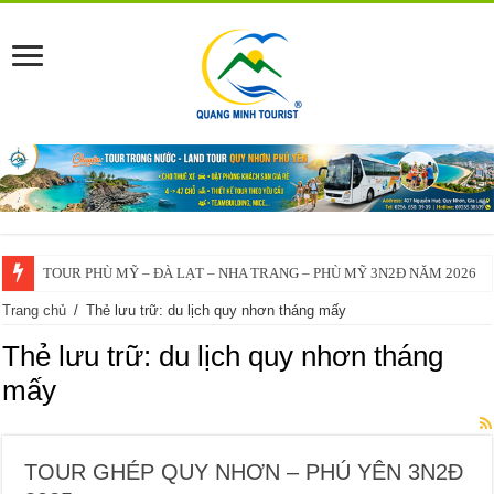
TOUR PHÙ MỸ – ĐÀ LẠT – NHA TRANG – PHÙ MỸ 3N2Đ NĂM 2026
VĨNH THẠNH – ĐÀ LẠT – NHA TRANG – VĨNH THẠNH 3N2Đ – 2025
Trang chủ
/
Thẻ lưu trữ: du lịch quy nhơn tháng mấy
Thẻ lưu trữ:
du lịch quy nhơn tháng
mấy
TOUR GHÉP QUY NHƠN – PHÚ YÊN 3N2Đ