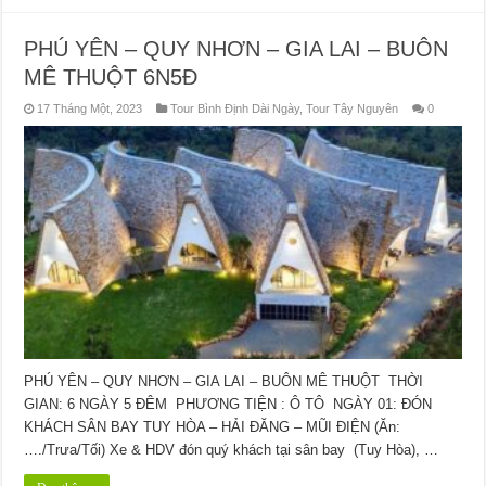
PHÚ YÊN – QUY NHƠN – GIA LAI – BUÔN
MÊ THUỘT 6N5Đ
17 Tháng Một, 2023
Tour Bình Định Dài Ngày
,
Tour Tây Nguyên
0
PHÚ YÊN – QUY NHƠN – GIA LAI – BUÔN MÊ THUỘT THỜI
GIAN: 6 NGÀY 5 ĐÊM PHƯƠNG TIỆN : Ô TÔ NGÀY 01: ĐÓN
KHÁCH SÂN BAY TUY HÒA – HẢI ĐĂNG – MŨI ĐIỆN (Ăn:
…./Trưa/Tối) Xe & HDV đón quý khách tại sân bay (Tuy Hòa), …