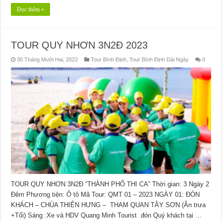
Đọc thêm »
TOUR QUY NHƠN 3N2Đ 2023
30 Tháng Mười Hai, 2022
Tour Bình Định
,
Tour Bình Định Dài Ngày
0
TOUR QUY NHƠN 3N2Đ “THÀNH PHỐ THI CA” Thời gian: 3 Ngày 2
Đêm Phương tiện: Ô tô Mã Tour: QMT 01 – 2023 NGÀY 01: ĐÓN
KHÁCH – CHÙA THIÊN HƯNG – THAM QUAN TÂY SƠN (Ăn trưa
+Tối) Sáng :Xe và HDV Quang Minh Tourist đón Quý khách tại …