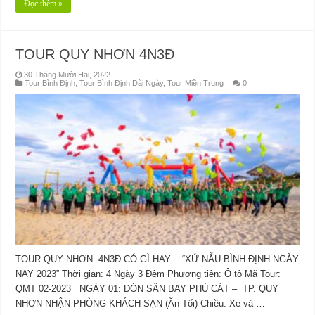
Đọc thêm »
TOUR QUY NHƠN 4N3Đ
30 Tháng Mười Hai, 2022
Tour Bình Định
,
Tour Bình Định Dài Ngày
,
Tour Miền Trung
0
TOUR QUY NHƠN 4N3Đ CÓ GÌ HAY “XỨ NẪU BÌNH ĐỊNH NGÀY
NAY 2023” Thời gian: 4 Ngày 3 Đêm Phương tiện: Ô tô Mã Tour:
QMT 02-2023 NGÀY 01: ĐÓN SÂN BAY PHÙ CÁT – TP. QUY
NHƠN NHẬN PHÒNG KHÁCH SẠN (Ăn Tối) Chiều: Xe và …