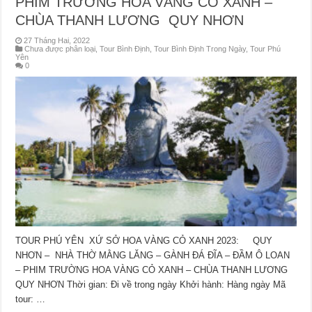
PHIM TRƯỜNG HOA VÀNG CỎ XANH –
CHÙA THANH LƯƠNG QUY NHƠN
27 Tháng Hai, 2022
Chưa được phân loại
,
Tour Bình Định
,
Tour Bình Định Trong Ngày
,
Tour Phú
Yên
0
TOUR PHÚ YÊN XỨ SỞ HOA VÀNG CỎ XANH 2023: QUY
NHƠN – NHÀ THỜ MẰNG LĂNG – GÀNH ĐÁ ĐĨA – ĐẦM Ô LOAN
– PHIM TRƯỜNG HOA VÀNG CỎ XANH – CHÙA THANH LƯƠNG
QUY NHƠN Thời gian: Đi về trong ngày Khởi hành: Hàng ngày Mã
tour: …