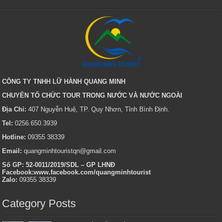
CÔNG TY TNHH LỮ HÀNH QUANG MINH
CHUYÊN TỔ CHỨC TOUR TRONG NƯỚC VÀ NƯỚC NGOÀI
Địa Chỉ:
407 Nguyễn Huệ, TP. Quy Nhơn, Tỉnh Bình Định.
Tel:
0256.650.3939
Hotline:
09355 38339
Email:
quangminhtouristqn@gmail.com
Số GP: 52-0011/2019/SDL – GP LHNĐ
Facebook:www.facebook.com/quangminhtourist
Zalo:
09355 38339
Category Posts