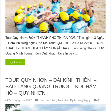
Tour Quy Nhơn 3n2đ “THÀNH PHỐ THI CA 2023 ” Thời gian: 3 Ngày
2 Đêm Phương tiện: Ô tô Mã Tour: QMT 01 – 2023 NGÀY 01: ĐÓN
KHÁCH – THAM QUAN TÂY SƠN (Ăn trưa +Tối) Sáng :Xe và HDV
Quang Minh Tourist đón Quý khách tại sân bay …
Đọc thêm »
TOUR QUY NHƠN – ĐÀI KÍNH THIÊN –
BẢO TÀNG QUANG TRUNG – KDL HẦM
HÔ – QUY NHƠN
27 Tháng Hai, 2022
Tour Bình Định
,
Tour Bình Định Trong Ngày
0