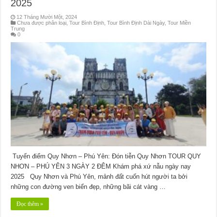
2025
12 Tháng Mười Một, 2024
Chưa được phân loại
,
Tour Bình Định
,
Tour Bình Định Dài Ngày
,
Tour Miền
Trung
0
Tuyến điểm Quy Nhơn – Phú Yên: Đón tiễn Quy Nhơn TOUR QUY
NHƠN – PHÚ YÊN 3 NGÀY 2 ĐÊM Khám phá xứ nẫu ngày nay
2025 Quy Nhơn và Phú Yên, mảnh đất cuốn hút người ta bởi
những con đường ven biển đẹp, những bãi cát vàng …
Đọc thêm »