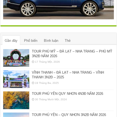
Gần đây
Phổ biến
Bình luận
Thẻ
TOUR PHÙ MỸ – ĐÀ LẠT – NHA TRANG – PHÙ MỸ
3N2Đ NĂM 2026
17 Tháng Một, 2026
VĨNH THẠNH – ĐÀ LẠT – NHA TRANG – VĨNH
THẠNH 3N2Đ – 2025
19 Tháng Ba, 2025
TOUR PHÚ YÊN QUY NHƠN 4N3Đ NĂM 2026
30 Tháng Mười Một, 2024
TOUR PHÚ YÊN – QUY NHƠN 3N2Đ NĂM 2026