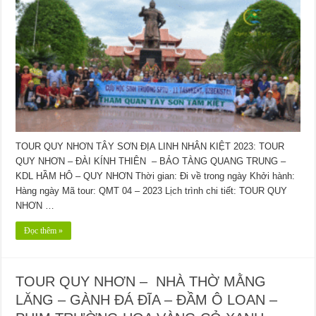
TOUR QUY NHƠN TÂY SƠN ĐỊA LINH NHÂN KIỆT 2023: TOUR
QUY NHƠN – ĐÀI KÍNH THIÊN – BẢO TÀNG QUANG TRUNG –
KDL HẦM HÔ – QUY NHƠN Thời gian: Đi về trong ngày Khởi hành:
Hàng ngày Mã tour: QMT 04 – 2023 Lịch trình chi tiết: TOUR QUY
NHƠN …
Đọc thêm »
TOUR QUY NHƠN – NHÀ THỜ MẰNG
LĂNG – GÀNH ĐÁ ĐĨA – ĐẦM Ô LOAN –