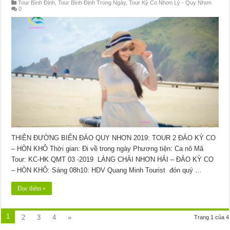
Tour Bình Định
,
Tour Bình Định Trong Ngày
,
Tour Kỳ Co Nhơn Lý - Quy Nhơn
0
THIÊN ĐƯỜNG BIỂN ĐẢO QUY NHƠN 2019: TOUR 2 ĐẢO KỲ CO
– HÒN KHÔ Thời gian: Đi về trong ngày Phương tiện: Ca nô Mã
Tour: KC-HK QMT 03 -2019 LÀNG CHÀI NHƠN HẢI – ĐẢO KỲ CO
– HÒN KHÔ: Sáng 08h10: HDV Quang Minh Tourist đón quý …
Đọc thêm »
1
2
3
4
»
Trang 1 của 4