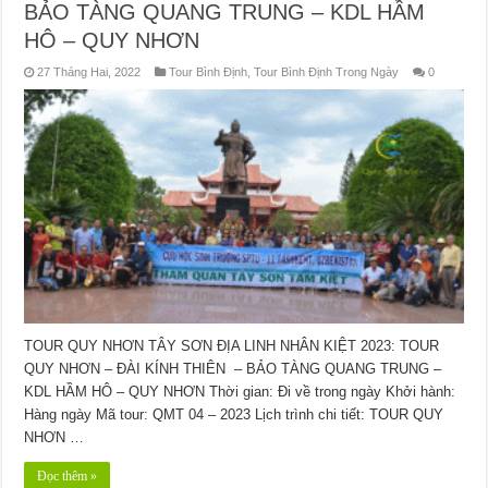
BẢO TÀNG QUANG TRUNG – KDL HẦM
HÔ – QUY NHƠN
27 Tháng Hai, 2022
Tour Bình Định
,
Tour Bình Định Trong Ngày
0
TOUR QUY NHƠN TÂY SƠN ĐỊA LINH NHÂN KIỆT 2023: TOUR
QUY NHƠN – ĐÀI KÍNH THIÊN – BẢO TÀNG QUANG TRUNG –
KDL HẦM HÔ – QUY NHƠN Thời gian: Đi về trong ngày Khởi hành:
Hàng ngày Mã tour: QMT 04 – 2023 Lịch trình chi tiết: TOUR QUY
NHƠN …
Đọc thêm »