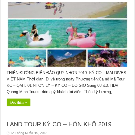
THIÊN ĐƯỜNG BIỂN ĐẢO QUY NHƠN 2019: KỲ CO – MALDIVES
VIỆT NAM Thời gian: Đi về trong ngày Phương tiện:Ca nô Mã Tour:
KC – QMT: 01 NHƠN LÝ – KỲ CO – EO GIÓ Sáng 08h10: HDV
Quang Minh Tourist đón quý khách tại điểm Thôn Lý Lương, …
Đọc thêm »
LAND TOUR KỲ CO – HÒN KHÔ 2019
12 Tháng Mười Hai, 2018