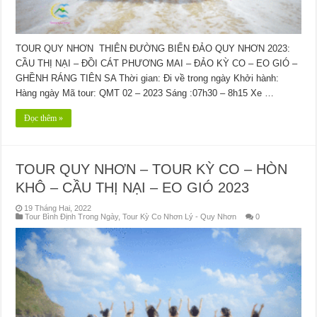
TOUR QUY NHƠN THIÊN ĐƯỜNG BIỂN ĐẢO QUY NHƠN 2023:
CẦU THỊ NẠI – ĐỒI CÁT PHƯƠNG MAI – ĐẢO KỲ CO – EO GIÓ –
GHỀNH RÁNG TIÊN SA Thời gian: Đi về trong ngày Khởi hành:
Hàng ngày Mã tour: QMT 02 – 2023 Sáng :07h30 – 8h15 Xe …
Đọc thêm »
TOUR QUY NHƠN – TOUR KỲ CO – HÒN
KHÔ – CẦU THỊ NẠI – EO GIÓ 2023
19 Tháng Hai, 2022
Tour Bình Định Trong Ngày
,
Tour Kỳ Co Nhơn Lý - Quy Nhơn
0