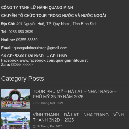
CÔNG TY TNHH LỮ HÀNH QUANG MINH
CHUYÊN TỔ CHỨC TOUR TRONG NƯỚC VÀ NƯỚC NGOÀI
Địa Chỉ:
407 Nguyễn Huệ, TP. Quy Nhơn, Tỉnh Bình Định.
Tel:
0256.650.3939
Hotline:
09355 38339
Email:
quangminhtouristqn@gmail.com
Số GP: 52-0011/2019/SDL – GP LHNĐ
Facebook:www.facebook.com/quangminhtourist
Zalo:
09355 38339
Category Posts
TOUR PHÙ MỸ – ĐÀ LẠT – NHA TRANG –
PHÙ MỸ 3N2Đ NĂM 2026
17 Tháng Một, 2026
VĨNH THẠNH – ĐÀ LẠT – NHA TRANG – VĨNH
THẠNH 3N2Đ – 2025
19 Tháng Ba, 2025