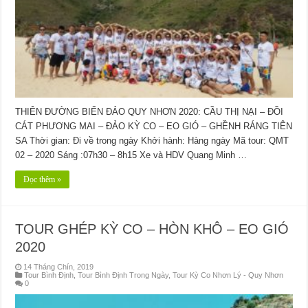
THIÊN ĐƯỜNG BIỂN ĐẢO QUY NHƠN 2020: CẦU THỊ NẠI – ĐỒI
CÁT PHƯƠNG MAI – ĐẢO KỲ CO – EO GIÓ – GHỀNH RÁNG TIÊN
SA Thời gian: Đi về trong ngày Khởi hành: Hàng ngày Mã tour: QMT
02 – 2020 Sáng :07h30 – 8h15 Xe và HDV Quang Minh …
Đọc thêm »
TOUR GHÉP KỲ CO – HÒN KHÔ – EO GIÓ
2020
14 Tháng Chín, 2019
Tour Bình Định
,
Tour Bình Định Trong Ngày
,
Tour Kỳ Co Nhơn Lý - Quy Nhơn
0