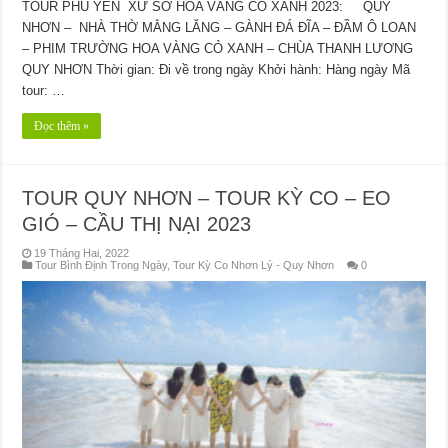
TOUR PHÚ YÊN XỨ SỞ HOA VÀNG CỎ XANH 2023: QUY
NHƠN – NHÀ THỜ MẰNG LĂNG – GÀNH ĐÁ ĐĨA – ĐẦM Ô LOAN
– PHIM TRƯỜNG HOA VÀNG CỎ XANH – CHÙA THANH LƯƠNG
QUY NHƠN Thời gian: Đi về trong ngày Khởi hành: Hàng ngày Mã
tour: …
Đọc thêm »
TOUR QUY NHƠN – TOUR KỲ CO – EO
GIÓ – CẦU THỊ NẠI 2023
19 Tháng Hai, 2022
Tour Bình Định Trong Ngày
,
Tour Kỳ Co Nhơn Lý - Quy Nhơn
0