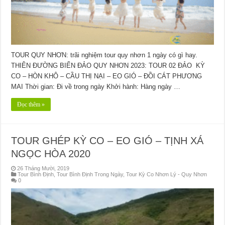
TOUR QUY NHƠN: trãi nghiệm tour quy nhơn 1 ngày có gì hay.
THIÊN ĐƯỜNG BIỂN ĐẢO QUY NHƠN 2023: TOUR 02 ĐẢO KỲ
CO – HÒN KHÔ – CẦU THỊ NẠI – EO GIÓ – ĐỒI CÁT PHƯƠNG
MAI Thời gian: Đi về trong ngày Khởi hành: Hàng ngày …
Đọc thêm »
TOUR GHÉP KỲ CO – EO GIÓ – TỊNH XÁ
NGỌC HÒA 2020
26 Tháng Mười, 2019
Tour Bình Định
,
Tour Bình Định Trong Ngày
,
Tour Kỳ Co Nhơn Lý - Quy Nhơn
0