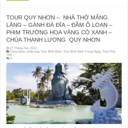
TOUR QUY NHƠN – NHÀ THỜ MẰNG
LĂNG – GÀNH ĐÁ ĐĨA – ĐẦM Ô LOAN –
PHIM TRƯỜNG HOA VÀNG CỎ XANH –
CHÙA THANH LƯƠNG QUY NHƠN
27 Tháng Hai, 2022
Chưa được phân loại
,
Tour Bình Định
,
Tour Bình Định Trong Ngày
,
Tour Phú
Yên
0