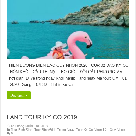
THIÊN ĐƯỜNG BIỂN ĐẢO QUY NHƠN 2020 TOUR 02 ĐẢO KỲ CO
– HÒN KHÔ – CẦU THỊ NẠI – EO GIÓ – ĐỒI CÁT PHƯƠNG MAI
Thời gian: Đi về trong ngày Khởi hành: Hàng ngày Mã tour: QMT 01
– 2020 Sáng : 07h30 – 8h15: Xe và …
Đọc thêm »
LAND TOUR KỲ CO 2019
12 Tháng Mười Hai, 2018
Tour Bình Định
,
Tour Bình Định Trong Ngày
,
Tour Kỳ Co Nhơn Lý - Quy Nhơn
0