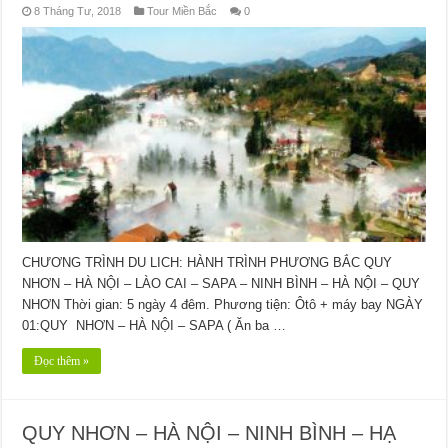
8 Tháng Tư, 2018
Tour Miền Bắc
0
CHƯƠNG TRÌNH DU LICH: HÀNH TRÌNH PHƯƠNG BẮC QUY
NHƠN – HÀ NỘI – LÀO CAI – SAPA – NINH BÌNH – HÀ NỘI – QUY
NHƠN Thời gian: 5 ngày 4 đêm. Phương tiện: Ôtô + máy bay NGÀY
01:QUY NHƠN – HÀ NỘI – SAPA ( Ăn ba …
Đọc thêm »
QUY NHƠN – HÀ NỘI – NINH BÌNH – HẠ