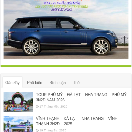
Gần đây
Phổ biến
Bình luận
Thẻ
TOUR PHÙ MỸ – ĐÀ LẠT – NHA TRANG – PHÙ MỸ
3N2Đ NĂM 2026
17 Tháng Một, 2026
VĨNH THẠNH – ĐÀ LẠT – NHA TRANG – VĨNH
THẠNH 3N2Đ – 2025
19 Tháng Ba, 2025