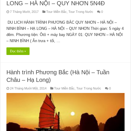
LONG – HÀ NỘI – QUY NHƠN 5N4Đ
7 Tháng Mười, 2017
Tour Miền Bắc
,
Tour Trong Nước
0
DU LICH HÀNH TRÌNH PHƯƠNG BẮC QUY NHƠN – HÀ NỘI –
NINH BÌNH – HẠ LONG – HÀ NỘI – QUY NHƠN Thời gian: 5 ngày 4
đêm. Phương tiện: Ôtô + máy bay NGÀY 01: QUY NHƠN – HÀ NỘI
– NINH BÌNH ( Ăn trưa + tối, …
Đọc thêm »
Hành trình Phương Bắc (Hà Nội – Tuần
Châu – Hạ Long)
24 Tháng Mười Một, 2014
Tour Miền Bắc
,
Tour Trong Nước
0