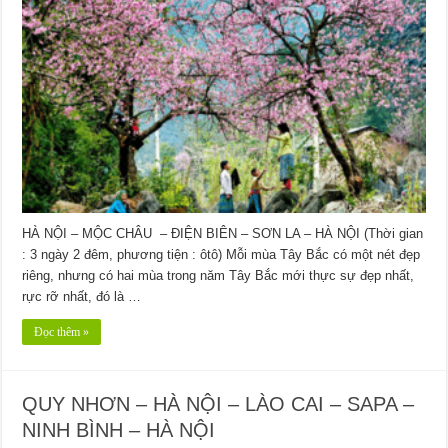
HÀ NỘI – MỘC CHÂU – ĐIỆN BIÊN – SƠN LA – HÀ NỘI (Thời gian
: 3 ngày 2 đêm, phương tiện : ôtô) Mỗi mùa Tây Bắc có một nét đẹp
riêng, nhưng có hai mùa trong năm Tây Bắc mới thực sự đẹp nhất,
rực rỡ nhất, đó là …
Đọc thêm »
QUY NHƠN – HÀ NỘI – LÀO CAI – SAPA –
NINH BÌNH – HÀ NỘI