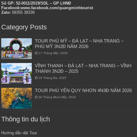
Số GP: 52-0011/2019/SDL – GP LHNĐ
Facebook:www.facebook.com/quangminhtourist
Zalo:
09355 38339
Category Posts
TOUR PHÙ MỸ – ĐÀ LẠT – NHA TRANG –
PHÙ MỸ 3N2Đ NĂM 2026
17 Tháng Một, 2026
VĨNH THẠNH – ĐÀ LẠT – NHA TRANG – VĨNH
THẠNH 3N2Đ – 2025
19 Tháng Ba, 2025
TOUR PHÚ YÊN QUY NHƠN 4N3Đ NĂM 2026
30 Tháng Mười Một, 2024
Thông tin du lịch
Hướng dẫn đặt Tour