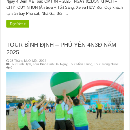
Ngày 4 Đêm Mã Tour: QMT 04 – 2026 NGÀY 01:ĐÓN KHÁCH –
CITY QUY NHƠN (Ăn trưa + Tối) Sáng: Xe và HDV đón Quý khách
tại sân bay Phù cát, Nhà Ga, Bến …
Đọc thêm »
TOUR BÌNH ĐỊNH – PHÚ YÊN 4N3Đ NĂM
2025
25 Tháng Mười Một, 2024
Tour Bình Định
,
Tour Bình Định Dài Ngày
,
Tour Miền Trung
,
Tour Trong Nước
0