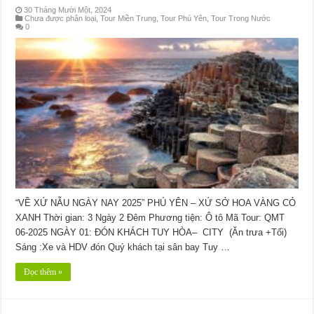
30 Tháng Mười Một, 2024
Chưa được phân loại
,
Tour Miền Trung
,
Tour Phú Yên
,
Tour Trong Nước
0
“VỀ XỨ NẪU NGÀY NAY 2025” PHÚ YÊN – XỨ SỞ HOA VÀNG CỎ
XANH Thời gian: 3 Ngày 2 Đêm Phương tiện: Ô tô Mã Tour: QMT
06-2025 NGÀY 01: ĐÓN KHÁCH TUY HÒA– CITY (Ăn trưa +Tối)
Sáng :Xe và HDV đón Quý khách tại sân bay Tuy …
Đọc thêm »