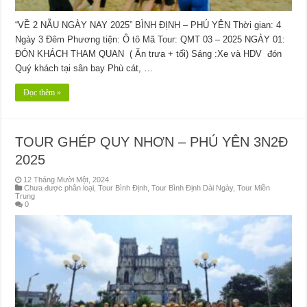
“VỀ 2 NẪU NGÀY NAY 2025” BÌNH ĐỊNH – PHÚ YÊN Thời gian: 4
Ngày 3 Đêm Phương tiện: Ô tô Mã Tour: QMT 03 – 2025 NGÀY 01:
ĐÓN KHÁCH THAM QUAN ( Ăn trưa + tối) Sáng :Xe và HDV đón
Quý khách tại sân bay Phù cát, …
Đọc thêm »
TOUR GHÉP QUY NHƠN – PHÚ YÊN 3N2Đ
2025
12 Tháng Mười Một, 2024
Chưa được phân loại
,
Tour Bình Định
,
Tour Bình Định Dài Ngày
,
Tour Miền
Trung
0