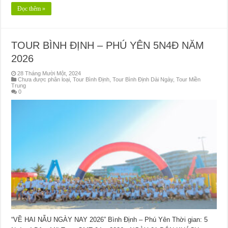
Đọc thêm »
TOUR BÌNH ĐỊNH – PHÚ YÊN 5N4Đ NĂM
2026
28 Tháng Mười Một, 2024
Chưa được phân loại
,
Tour Bình Định
,
Tour Bình Định Dài Ngày
,
Tour Miền
Trung
0
“VỀ HAI NẪU NGÀY NAY 2026” Bình Định – Phú Yên Thời gian: 5