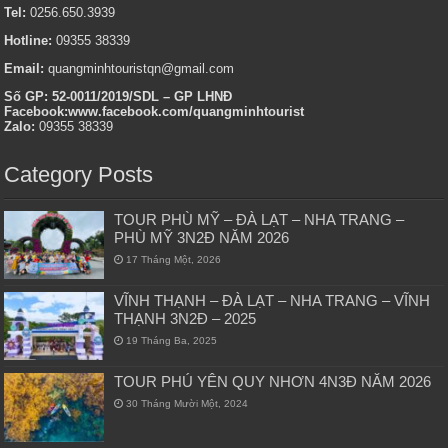
Tel:
0256.650.3939
Hotline:
09355 38339
Email:
quangminhtouristqn@gmail.com
Số GP: 52-0011/2019/SDL – GP LHNĐ
Facebook:www.facebook.com/quangminhtourist
Zalo:
09355 38339
Category Posts
TOUR PHÙ MỸ – ĐÀ LẠT – NHA TRANG –
PHÙ MỸ 3N2Đ NĂM 2026
17 Tháng Một, 2026
VĨNH THẠNH – ĐÀ LẠT – NHA TRANG – VĨNH
THẠNH 3N2Đ – 2025
19 Tháng Ba, 2025
TOUR PHÚ YÊN QUY NHƠN 4N3Đ NĂM 2026
30 Tháng Mười Một, 2024