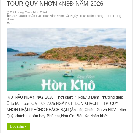
TOUR QUY NHƠN 4N3Đ NĂM 2026
28 Tháng Mười Một, 2024
Chưa được phân loại
,
Tour Bình Định Dài Ngày
,
Tour Miền Trung
,
Tour Trong
Nước
0
“XỨ NẪU NGÀY NAY 2026” Thời gian: 4 Ngày 3 Đêm Phương tiện:
Ô tô Mã Tour: QMT 02-2026 NGÀY 01: ĐÓN KHÁCH – TP. QUY
NHƠN NHẬN PHÒNG KHÁCH SẠN (Ăn Tối) Chiều: Xe và HDV đón
Quý khách tại sân bay Phù cát,Nhà Ga, Bến Xe đoàn khởi …
Đọc thêm »