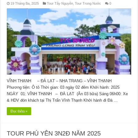
19 Tháng Ba, 2025
Tour Tây Nguyên
,
Tour Trong Nước
0
VĨNH THẠNH – ĐÀ LẠT – NHA TRANG – VĨNH THẠNH
Phương tiện: Ô tô Thời gian: 03 ngày 02 đêm Khởi hành: 2025
NGÀY 01: VĨNH THẠNH – ĐÀ LẠT (Ăn 03 bữa) Sáng 06h00: Xe
& HDV đón khách tại Thị Trấn Vĩnh Thạnh Khởi hành đi Đà …
Đọc thêm »
TOUR PHÚ YÊN 3N2Đ NĂM 2025