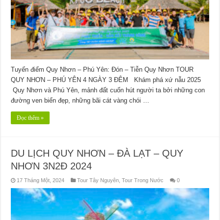
Tuyến điểm Quy Nhơn – Phú Yên: Đón – Tiễn Quy Nhơn TOUR
QUY NHƠN – PHÚ YÊN 4 NGÀY 3 ĐÊM Khám phá xứ nẫu 2025
Quy Nhơn và Phú Yên, mảnh đất cuốn hút người ta bởi những con
đường ven biển đẹp, những bãi cát vàng chói …
Đọc thêm »
DU LỊCH QUY NHƠN – ĐÀ LẠT – QUY
NHƠN 3N2Đ 2024
17 Tháng Một, 2024
Tour Tây Nguyên
,
Tour Trong Nước
0