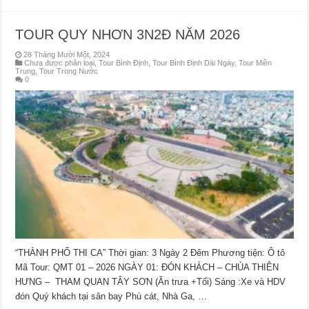
TOUR QUY NHƠN 3N2Đ NĂM 2026
28 Tháng Mười Một, 2024
Chưa được phân loại
,
Tour Bình Định
,
Tour Bình Định Dài Ngày
,
Tour Miền
Trung
,
Tour Trong Nước
0
“THÀNH PHỐ THI CA” Thời gian: 3 Ngày 2 Đêm Phương tiện: Ô tô
Mã Tour: QMT 01 – 2026 NGÀY 01: ĐÓN KHÁCH – CHÙA THIÊN
HƯNG – THAM QUAN TÂY SƠN (Ăn trưa +Tối) Sáng :Xe và HDV
đón Quý khách tại sân bay Phù cát, Nhà Ga, …