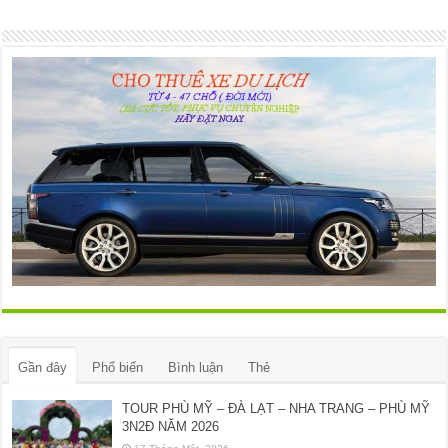
Gần đây
Phổ biến
Bình luận
Thẻ
TOUR PHÙ MỸ – ĐÀ LẠT – NHA TRANG – PHÙ MỸ
3N2Đ NĂM 2026