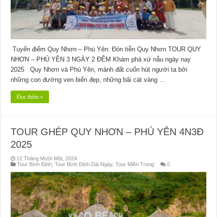
Tuyến điểm Quy Nhơn – Phú Yên: Đón tiễn Quy Nhơn TOUR QUY
NHƠN – PHÚ YÊN 3 NGÀY 2 ĐÊM Khám phá xứ nẫu ngày nay
2025 Quy Nhơn và Phú Yên, mảnh đất cuốn hút người ta bởi
những con đường ven biển đẹp, những bãi cát vàng …
Đọc thêm »
TOUR GHÉP QUY NHƠN – PHÚ YÊN 4N3Đ
2025
12 Tháng Mười Một, 2024
Tour Bình Định
,
Tour Bình Định Dài Ngày
,
Tour Miền Trung
0