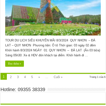
TOUR DU LỊCH SIÊU KHUYẾN MÃI 8/3/2024 QUY NHƠN – ĐÀ
LẠT – QUY NHƠN Phương tiện: Ô tô Thời gian: 03 ngày 02 đêm
Khởi hành 8/3/2024 NGÀY 01: QUY NHƠN – ĐÀ LẠT (Ăn 03 bữa)
Sáng 05h30: Xe & HDV đón khách tại điểm. Khởi hành đi …
Đọc thêm »
1
2
3
4
5
»
...
Cuối »
Trang 1 của 6
Hotline: 09355 38339