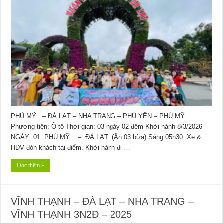
PHÙ MỸ – ĐÀ LẠT – NHA TRANG – PHÚ YÊN – PHÙ MỸ
Phương tiện: Ô tô Thời gian: 03 ngày 02 đêm Khởi hành 8/3/2026
NGÀY 01: PHÙ MỸ – ĐÀ LẠT (Ăn 03 bữa) Sáng 05h30: Xe &
HDV đón khách tại điểm. Khởi hành đi …
Đọc thêm »
VĨNH THẠNH – ĐÀ LẠT – NHA TRANG –
VĨNH THẠNH 3N2Đ – 2025