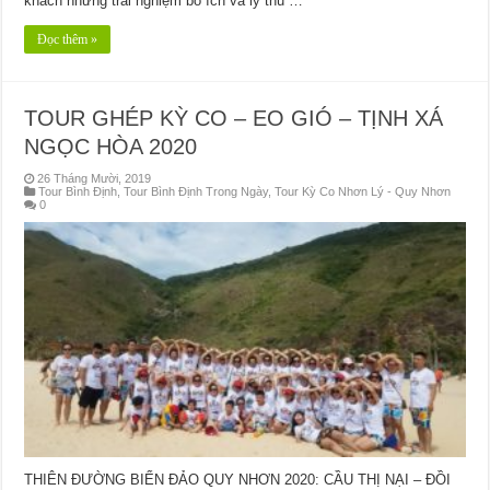
khách những trải nghiệm bổ ích và lý thú …
Đọc thêm »
TOUR GHÉP KỲ CO – EO GIÓ – TỊNH XÁ
NGỌC HÒA 2020
26 Tháng Mười, 2019
Tour Bình Định
,
Tour Bình Định Trong Ngày
,
Tour Kỳ Co Nhơn Lý - Quy Nhơn
0
THIÊN ĐƯỜNG BIỂN ĐẢO QUY NHƠN 2020: CẦU THỊ NẠI – ĐỒI