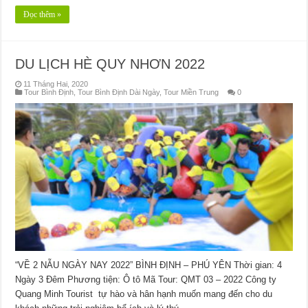
Đọc thêm »
DU LỊCH HÈ QUY NHƠN 2022
11 Tháng Hai, 2020
Tour Bình Định
,
Tour Bình Định Dài Ngày
,
Tour Miền Trung
0
“VỀ 2 NẪU NGÀY NAY 2022” BÌNH ĐỊNH – PHÚ YÊN Thời gian: 4
Ngày 3 Đêm Phương tiện: Ô tô Mã Tour: QMT 03 – 2022 Công ty
Quang Minh Tourist tự hào và hân hạnh muốn mang đến cho du