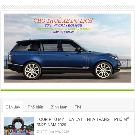
Gần đây
Phổ biến
Bình luận
Thẻ
TOUR PHÙ MỸ – ĐÀ LẠT – NHA TRANG – PHÙ MỸ
3N2Đ NĂM 2026
17 Tháng Một, 2026