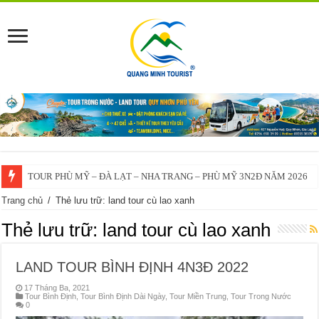
TOUR PHÙ MỸ – ĐÀ LẠT – NHA TRANG – PHÙ MỸ 3N2Đ NĂM 2026
VĨNH THẠNH – ĐÀ LẠT – NHA TRANG – VĨNH THẠNH 3N2Đ – 2025
Trang chủ
/
Thẻ lưu trữ: land tour cù lao xanh
Thẻ lưu trữ:
land tour cù lao xanh
LAND TOUR BÌNH ĐỊNH 4N3Đ 2022
17 Tháng Ba, 2021
Tour Bình Định
,
Tour Bình Định Dài Ngày
,
Tour Miền Trung
,
Tour Trong Nước
0