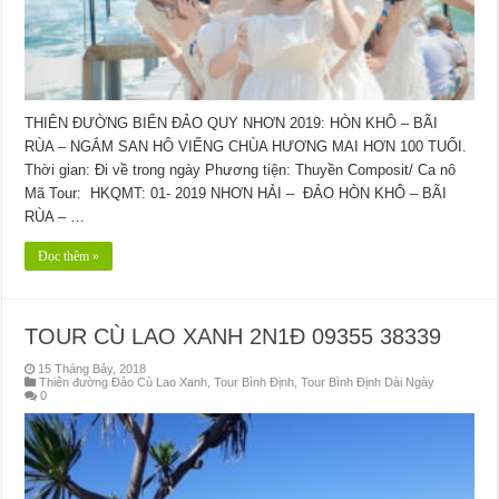
THIÊN ĐƯỜNG BIỂN ĐẢO QUY NHƠN 2019: HÒN KHÔ – BÃI
RÙA – NGẮM SAN HÔ VIẾNG CHÙA HƯƠNG MAI HƠN 100 TUỔI.
Thời gian: Đi về trong ngày Phương tiện: Thuyền Composit/ Ca nô
Mã Tour: HKQMT: 01- 2019 NHƠN HẢI – ĐẢO HÒN KHÔ – BÃI
RÙA – …
Đọc thêm »
TOUR CÙ LAO XANH 2N1Đ 09355 38339
15 Tháng Bảy, 2018
Thiên đường Đảo Cù Lao Xanh
,
Tour Bình Định
,
Tour Bình Định Dài Ngày
0