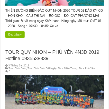
THIÊN ĐƯỜNG BIỂN ĐẢO QUY NHƠN 2020 TOUR 02 ĐẢO KỲ CO
– HÒN KHÔ – CẦU THỊ NẠI – EO GIÓ – ĐỒI CÁT PHƯƠNG MAI
Thời gian: Đi về trong ngày Khởi hành: Hàng ngày Mã tour: QMT 01
– 2020 Sáng : 07h30 – 8h15: Xe và …
Đọc thêm »
TOUR QUY NHƠN – PHÚ YÊN 4N3Đ 2019
Hotline 0935538339
3 Tháng Ba, 2019
Tour Bình Định
,
Tour Bình Định Dài Ngày
,
Tour Miền Trung
,
Tour Phú Yên
0