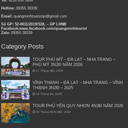
Tel:
0256.650.3939
Hotline:
09355 38339
Email:
quangminhtouristqn@gmail.com
Số GP: 52-0011/2019/SDL – GP LHNĐ
Facebook:www.facebook.com/quangminhtourist
Zalo:
09355 38339
Category Posts
TOUR PHÙ MỸ – ĐÀ LẠT – NHA TRANG –
PHÙ MỸ 3N2Đ NĂM 2026
17 Tháng Một, 2026
VĨNH THẠNH – ĐÀ LẠT – NHA TRANG – VĨNH
THẠNH 3N2Đ – 2025
19 Tháng Ba, 2025
TOUR PHÚ YÊN QUY NHƠN 4N3Đ NĂM 2026
30 Tháng Mười Một, 2024