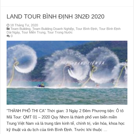
LAND TOUR BÌNH ĐỊNH 3N2Đ 2020
18 Tháng Tư, 2020
Team Building
,
Team Building Doanh Nghiệp
,
Tour Bình Định
,
Tour Bình Định
Dài Ngày
,
Tour Miền Trung
,
Tour Trong Nước
0
“THÀNH PHỐ THI CA” Thời gian: 3 Ngày 2 Đêm Phương tiện: Ô tô
Mã Tour: QMT 01 – 2020 Quy Nhơn là thành phố ven biển miền
Trung Việt Nam và là trung tâm kinh tế, chính trị, văn hóa, khoa học
kỹ thuật và du lịch của tỉnh Bình Định. Trước khi thuộc …