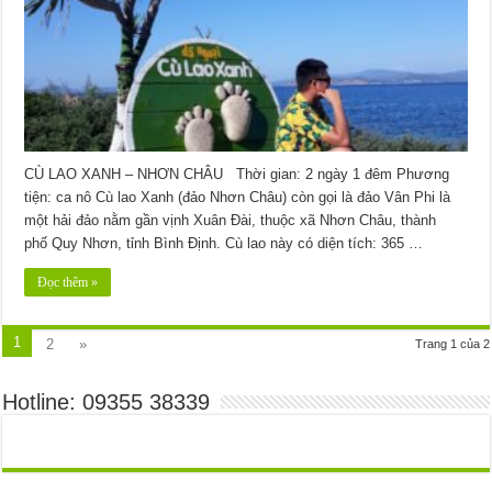
CÙ LAO XANH – NHƠN CHÂU Thời gian: 2 ngày 1 đêm Phương
tiện: ca nô Cù lao Xanh (đảo Nhơn Châu) còn gọi là đảo Vân Phi là
một hải đảo nằm gần vịnh Xuân Đài, thuộc xã Nhơn Châu, thành
phố Quy Nhơn, tỉnh Bình Định. Cù lao này có diện tích: 365 …
Đọc thêm »
1
2
»
Trang 1 của 2
Hotline: 09355 38339