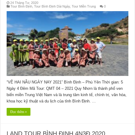
24 Tháng Tư, 2020
Tour Bình Định
,
Tour Bình Định Dài Ngày
,
Tour Miền Trung
0
“VỀ HAI NẪU NGÀY NAY 2021” Bình Định – Phú Yên Thời gian: 5
Ngày 4 Đêm Mã Tour: QMT 04 – 2021 Quy Nhơn là thành phố ven
biển miền Trung Việt Nam và là trung tâm kinh tế, chính trị, văn hóa,
khoa học kỹ thuật và du lịch của tỉnh Bình Định. …
Đọc thêm »
LAND TOUR BÌNH ĐỊNH 4N3Đ 2020