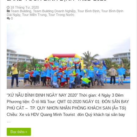
18 Tháng Tư, 2020
Team Building
,
Team Building Doanh Nghiệp
,
Tour Bình Định
,
Tour Bình Định
Dài Ngày
,
Tour Miền Trung
,
Tour Trong Nước
0
“XỨ NẪU BÌNH ĐỊNH NGÀY NAY 2020” Thời gian: 4 Ngày 3 Đêm
Phương tiện: Ô tô Mã Tour: QMT 02-2020 NGÀY 01: ĐÓN SÂN BAY
PHÙ CÁT – TP. QUY NHƠN NHẬN PHÒNG KHÁCH SẠN (Ăn Tối)
Chiều: Xe và HDV Quang Minh Tourist đón Quý khách tại sân bay
…
Đọc thêm »