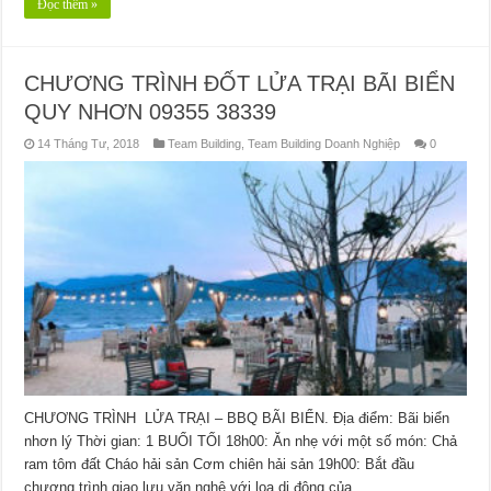
Đọc thêm »
CHƯƠNG TRÌNH ĐỐT LỬA TRẠI BÃI BIỂN
QUY NHƠN 09355 38339
14 Tháng Tư, 2018
Team Building
,
Team Building Doanh Nghiệp
0
CHƯƠNG TRÌNH LỬA TRẠI – BBQ BÃI BIỂN. Địa điểm: Bãi biển
nhơn lý Thời gian: 1 BUỔI TỐI 18h00: Ăn nhẹ với một số món: Chả
ram tôm đất Cháo hải sản Cơm chiên hải sản 19h00: Bắt đầu
chương trình giao lưu văn nghệ với loa di động của …