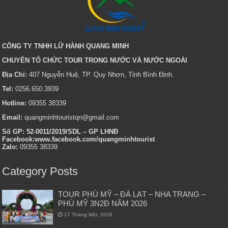
CÔNG TY TNHH LỮ HÀNH QUANG MINH
CHUYÊN TỔ CHỨC TOUR TRONG NƯỚC VÀ NƯỚC NGOÀI
Địa Chỉ:
407 Nguyễn Huệ, TP. Quy Nhơn, Tỉnh Bình Định.
Tel:
0256.650.3939
Hotline:
09355 38339
Email:
quangminhtouristqn@gmail.com
Số GP: 52-0011/2019/SDL – GP LHNĐ
Facebook:www.facebook.com/quangminhtourist
Zalo:
09355 38339
Category Posts
TOUR PHÙ MỸ – ĐÀ LẠT – NHA TRANG –
PHÙ MỸ 3N2Đ NĂM 2026
17 Tháng Một, 2026