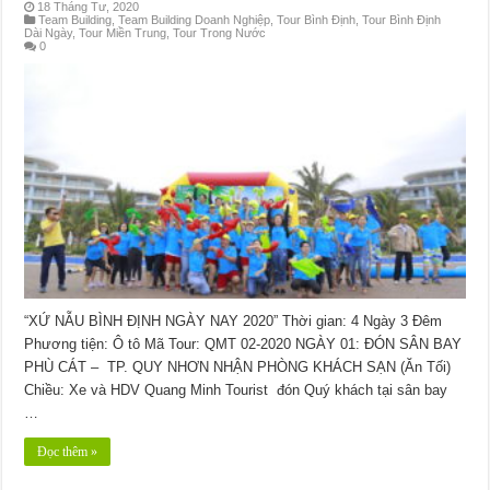
18 Tháng Tư, 2020
Team Building
,
Team Building Doanh Nghiệp
,
Tour Bình Định
,
Tour Bình Định
Dài Ngày
,
Tour Miền Trung
,
Tour Trong Nước
0
“XỨ NẪU BÌNH ĐỊNH NGÀY NAY 2020” Thời gian: 4 Ngày 3 Đêm
Phương tiện: Ô tô Mã Tour: QMT 02-2020 NGÀY 01: ĐÓN SÂN BAY
PHÙ CÁT – TP. QUY NHƠN NHẬN PHÒNG KHÁCH SẠN (Ăn Tối)
Chiều: Xe và HDV Quang Minh Tourist đón Quý khách tại sân bay
…
Đọc thêm »