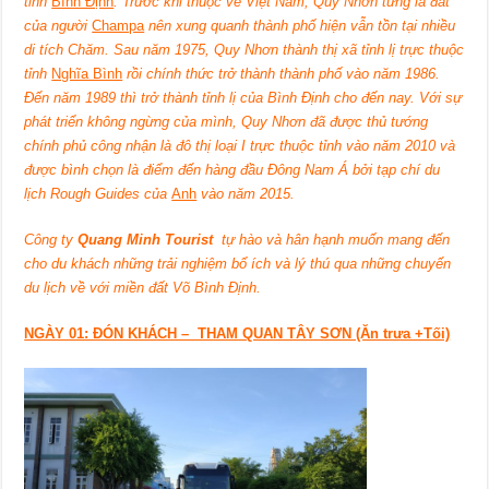
tỉnh
Bình Định
. Trước khi thuộc về Việt Nam, Quy Nhơn từng là đất
của người
Champa
nên xung quanh thành phố hiện vẫn tồn tại nhiều
di tích Chăm. Sau năm 1975, Quy Nhơn thành thị xã tỉnh lị trực thuộc
tỉnh
Nghĩa Bình
rồi chính thức trở thành thành phố vào năm 1986.
Đến năm 1989 thì trở thành tỉnh lị của Bình Định cho đến nay. Với sự
phát triển không ngừng của mình, Quy Nhơn đã được thủ tướng
chính phủ công nhận là đô thị loại I trực thuộc tỉnh vào năm 2010 và
được bình chọn là điểm đến hàng đầu Đông Nam Á bởi tạp chí du
lịch
Rough Guides
của
Anh
vào năm 2015.
Công ty
Quang Minh Tourist
tự hào và hân hạnh muốn mang đến
cho du khách những trải nghiệm bổ ích và lý thú qua những chuyến
du lịch về với miền đất Võ Bình Định.
NGÀY 01: ĐÓN KHÁCH – THAM QUAN TÂY SƠN (Ăn trưa +Tối)