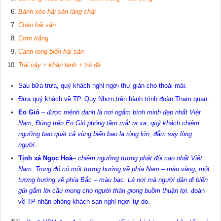
Bánh xèo hải sản làng chài
Cháo hải sản
Cơm trắng
Canh rong biển hải sản
Trái cây + khăn lạnh + trà đá
Sau bữa trưa, quý khách nghỉ ngơi thư giản cho thoải mái.
Đưa quý khách về TP. Quy Nhơn,trên hành trình đoàn Tham quan:
Eo Gió
–
được mệnh danh là nơi ngắm bình minh đẹp nhất Việt
Nam, Đứng trên Eo Gió phóng tầm mắt ra xa, quý khách chiêm
ngưỡng bao quát cả vùng biển bao la rộng lớn, đắm say lòng
người
.
Tịnh xá Ngọc Hoà
–
chiêm ngưỡng tượng phật đôi cao nhất Việt
Nam. Trong đó có một tượng hướng về phía Nam – màu vàng, một
tượng hướng về phía Bắc – màu bạc. Là nơi mà người dân đi biển
gửi gắm lời cầu mong cho người thân giong buồm thuận lợi
. đoàn
về TP nhận phòng khách sạn nghỉ ngơi tự do.