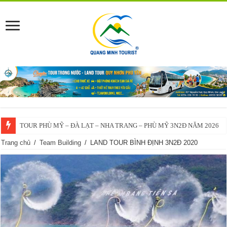
TOUR PHÙ MỸ – ĐÀ LẠT – NHA TRANG – PHÙ MỸ 3N2Đ NĂM 2026
VĨNH THẠNH – ĐÀ LẠT – NHA TRANG – VĨNH THẠNH 3N2Đ – 2025
Trang chủ
/
Team Building
/
LAND TOUR BÌNH ĐỊNH 3N2Đ 2020