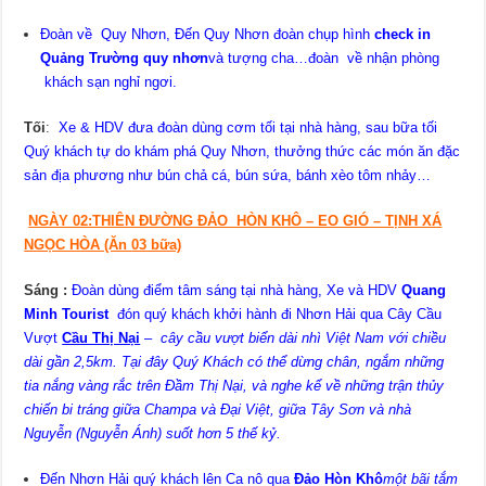
Đoàn về Quy Nhơn, Đến Quy Nhơn đoàn chụp hình
check in
Quảng Trường quy nhơn
và tượng cha…đoàn về nhận phòng
khách sạn nghỉ ngơi.
Tối
:
Xe & HDV đưa đoàn dùng cơm tối tại nhà hàng, sau bữa tối
Quý khách tự do khám phá Quy Nhơn, thưởng thức các món ăn đặc
sản địa phương như bún chả cá, bún sứa, bánh xèo tôm nhảy…
NGÀY 02:THIÊN ĐƯỜNG ĐẢO HÒN KHÔ – EO GIÓ – TỊNH XÁ
NGỌC HÒA (Ăn
03 bữa)
Sáng
:
Đoàn dùng điểm tâm sáng tại nhà hàng,
Xe và HDV
Quang
Minh Tourist
đón quý khách khởi hành đi Nhơn Hải qua Cây Cầu
Vượt
Cầu Thị Nại
–
cây cầu vượt biển dài nhì Việt Nam với chiều
dài gần 2,5km. Tại đây Quý Khách có thể dừng chân, ngắm những
tia nắng vàng rắc trên Đầm Thị Nại, và nghe kể về những trận thủy
chiến bi tráng giữa Champa và Đại Việt, giữa Tây Sơn và nhà
Nguyễn (Nguyễn Ánh) suốt hơn 5 thế kỷ.
Đến Nhơn Hải quý khách lên Ca nô qua
Đảo Hòn Khô
một bãi tắm