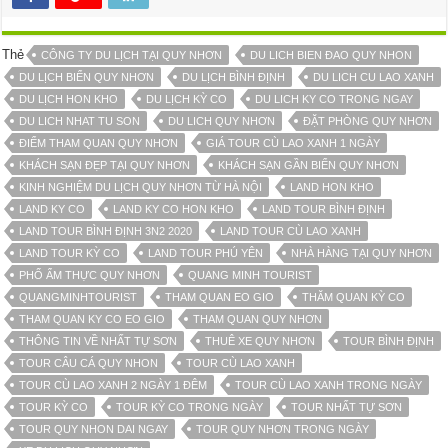
Thẻ
CÔNG TY DU LỊCH TẠI QUY NHƠN
DU LICH BIEN ĐAO QUY NHON
DU LỊCH BIỂN QUY NHƠN
DU LỊCH BÌNH ĐỊNH
DU LICH CU LAO XANH
DU LỊCH HON KHO
DU LỊCH KỲ CO
DU LICH KY CO TRONG NGAY
DU LICH NHAT TU SON
DU LICH QUY NHƠN
ĐẶT PHÒNG QUY NHƠN
ĐIỂM THAM QUAN QUY NHƠN
GIÁ TOUR CÙ LAO XANH 1 NGÀY
KHÁCH SẠN ĐẸP TẠI QUY NHƠN
KHÁCH SẠN GẦN BIỂN QUY NHƠN
KINH NGHIỆM DU LỊCH QUY NHƠN TỪ HÀ NỘI
LAND HON KHO
LAND KY CO
LAND KY CO HON KHO
LAND TOUR BÌNH ĐỊNH
LAND TOUR BÌNH ĐỊNH 3N2 2020
LAND TOUR CÙ LAO XANH
LAND TOUR KỲ CO
LAND TOUR PHÚ YÊN
NHÀ HÀNG TẠI QUY NHƠN
PHỐ ẨM THỰC QUY NHƠN
QUANG MINH TOURIST
QUANGMINHTOURIST
THAM QUAN EO GIO
THĂM QUAN KỲ CO
THAM QUAN KY CO EO GIO
THAM QUAN QUY NHƠN
THÔNG TIN VỀ NHẤT TỰ SƠN
THUÊ XE QUY NHƠN
TOUR BÌNH ĐỊNH
TOUR CÂU CÁ QUY NHON
TOUR CÙ LAO XANH
TOUR CÙ LAO XANH 2 NGÀY 1 ĐÊM
TOUR CÙ LAO XANH TRONG NGÀY
TOUR KỲ CO
TOUR KỲ CO TRONG NGÀY
TOUR NHẤT TỰ SƠN
TOUR QUY NHON DAI NGAY
TOUR QUY NHƠN TRONG NGÀY