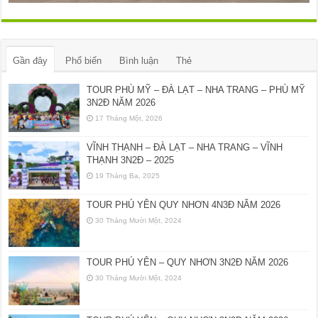
Gần đây
Phổ biến
Bình luận
Thẻ
TOUR PHÙ MỸ – ĐÀ LẠT – NHA TRANG – PHÙ MỸ
3N2Đ NĂM 2026
17 Tháng Một, 2026
VĨNH THẠNH – ĐÀ LẠT – NHA TRANG – VĨNH
THẠNH 3N2Đ – 2025
19 Tháng Ba, 2025
TOUR PHÚ YÊN QUY NHƠN 4N3Đ NĂM 2026
30 Tháng Mười Một, 2024
TOUR PHÚ YÊN – QUY NHƠN 3N2Đ NĂM 2026
30 Tháng Mười Một, 2024