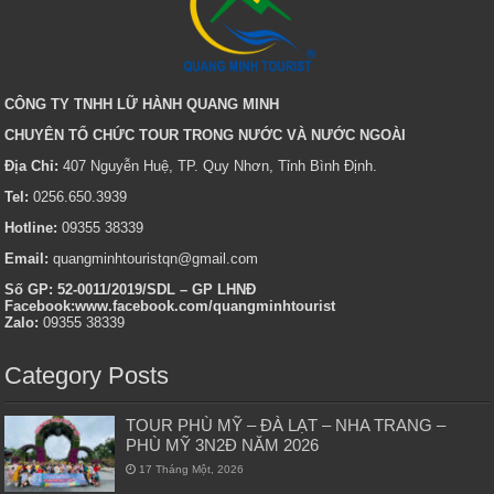
CÔNG TY TNHH LỮ HÀNH QUANG MINH
CHUYÊN TỔ CHỨC TOUR TRONG NƯỚC VÀ NƯỚC NGOÀI
Địa Chỉ:
407 Nguyễn Huệ, TP. Quy Nhơn, Tỉnh Bình Định.
Tel:
0256.650.3939
Hotline:
09355 38339
Email:
quangminhtouristqn@gmail.com
Số GP: 52-0011/2019/SDL – GP LHNĐ
Facebook:www.facebook.com/quangminhtourist
Zalo:
09355 38339
Category Posts
TOUR PHÙ MỸ – ĐÀ LẠT – NHA TRANG –
PHÙ MỸ 3N2Đ NĂM 2026
17 Tháng Một, 2026