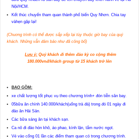
Nội/HCM.
Kết thúc chuyến tham quan thành phố biển Quy Nhơn. Chia tay
vàhẹn gặp lại!
(Chuơng trình có thể được sắp xếp lại tùy thuộc giờ bay của quý
khách. Những vẫn đảm bảo như đã công bố)
Lưu ý:
Quý khách đi thêm đảo kỳ co cộng thêm
1
8
0.000vnđ/khách group từ 15 khách trở lên
BAO GỒM:
xe chất lượng tốt phục vụ theo chương trình+ đón tiễn sân bay.
05bữa ăn chính 140.000/khách(uống trà đá) trong đó 01 ngày đi
đảo ăn Hải Sản.
Các bữa sáng ăn tại khách sạn.
Ca nô đi đảo hòn khô, áo phao, kính lặn, tắm nước ngọt.
Vé vào cổng 01 lần các điểm tham quan có trong chương trình.