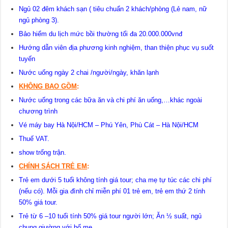
Ngủ 02 đêm khách sạn ( tiêu chuẩn 2 khách/phòng (Lẻ nam, nữ
ngủ phòng 3).
Bảo hiểm du lịch mức bồi thường tối đa 20.000.000vnđ
Hướng dẫn viên địa phương kinh nghiệm, than thiện phục vụ suốt
tuyến
Nước uống ngày 2 chai /người/ngày, khăn lạnh
KHÔNG BAO GỒM
:
Nước uống trong các bữa ăn và chi phí ăn uống,…khác ngoài
chương trình
Vé máy bay Hà Nội/HCM – Phú Yên, Phù Cát – Hà Nội/HCM
Thuế VAT.
show trống trận.
CHÍNH SÁCH TRẺ EM
:
Trẻ em dưới 5 tuổi không tính giá tour; cha mẹ tự túc các chi phí
(nếu có). Mỗi gia đình chỉ miễn phí 01 trẻ em, trẻ em thứ 2 tính
50% giá tour.
Trẻ từ 6 –10 tuổi tính 50% giá tour người lớn; Ăn ½ suất, ngủ
chung giường với bố mẹ.