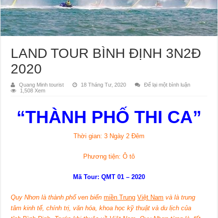
LAND TOUR BÌNH ĐỊNH 3N2Đ
2020
Quang Minh tourist
18 Tháng Tư, 2020
Để lại một bình luận
1,508 Xem
“THÀNH PHỐ THI CA”
Thời gian: 3 Ngày 2 Đêm
Phương tiện: Ô tô
Mã Tour: QMT 01 – 20
20
Quy Nhơn
là thành phố ven biển
miền Trung
Việt Nam
và là trung
tâm kinh tế, chính trị, văn hóa, khoa học kỹ thuật và du lịch của