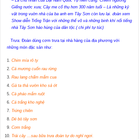
– Là chủ nhân của Đại Nam Quốc Tự hiến cúng. Chiêm ngưỡng
Giếng nước xưa; Cây me cổ thụ hơn 300 năm tuổi – Là những kỷ
vật trong vuờn nhà của ba anh em Tây Sơn còn lưu lại. đoàn xem
Show diễn Trống Trận với những thế võ và những binh khí nổi tiếng
nhà Tây Sơn hào hùng của dân tộc.( chi phí tự túc)
Trưa: Đoàn dùng cơm trưa tại nhà hàng của địa phương với
những món đặc sản như:
Chim mía rô ty
Cá mương cuốn rau rừng
Rau lang chấm mắm cua
Gà ta thả vườn kho sả ớt
Cà pháo mắm ruột
Cá trắng kho nghệ
Trứng chiên
Dé bò tây sơn
Cơm trắng
Trái cây …
sau bữa trưa đoàn tự do nghỉ ngơi
.