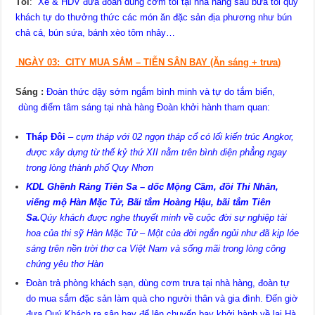
Tối
:
Xe & HDV đưa đoàn dùng cơm tối tại nhà hàng sau bữa tối quý
khách tự do thưởng thức các món ăn đặc sản địa phương như bún
chả cá, bún sứa, bánh xèo tôm nhảy…
NGÀY 03: CITY MUA SẮM – TIỄN SÂN BAY (Ăn sáng
+ trưa
)
Sáng :
Đoàn thức dậy sớm ngắm bình minh và tự do tắm biển,
dùng điểm tâm sáng tại nhà hàng Đoàn khởi hành tham quan:
Tháp Đôi
–
cụm tháp với 02 ngọn tháp cổ có lối kiến trúc Angkor,
được xây dựng từ thế kỷ thứ XII nằm trên bình diện phẳng ngay
trong lòng thành phố Quy Nhơn
KDL Ghềnh Ráng Tiên Sa – dốc Mộng Cầm, đồi Thi Nhân,
viếng mộ Hàn Mặc Tử, Bãi tắm Hoàng Hậu, bãi tắm Tiên
Sa.
Qúy khách đuợc nghe thuyết minh về cuộc đời sự nghiệp tài
hoa của thi sỹ Hàn Mặc Tử – Một của đời ngắn ngủi như đã kịp lóe
sáng trên nền trời thơ ca Việt Nam và sống mãi trong lòng công
chúng yêu thơ Hàn
Đoàn trả phòng khách sạn, dùng cơm trưa tại nhà hàng, đoàn tự
do mua sắm đặc sản làm quà cho người thân và gia đình. Đến giờ
đưa Quý Khách ra sân bay để lên chuyến bay khởi hành về lại Hà