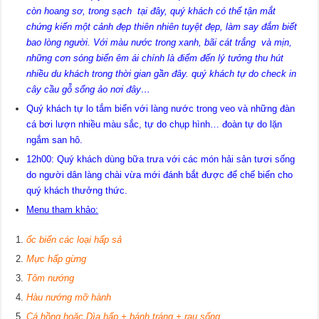
còn hoang sơ, trong sạch tại đây, quý khách có thể tận mắt
chứng kiến một cảnh đẹp thiên nhiên tuyệt đẹp, làm say đắm biết
bao lòng người. Với màu nước trong xanh, bãi cát trắng và mịn,
những cơn sóng biển êm ái
chính là điểm đến lý tưởng thu hút
nhiều du khách trong thời gian gần đây. quý khách tự do check in
cây cầu gỗ sống ảo nơi đây…
Quý khách tự lo tắm biển với làng nước trong veo và những đàn
cá bơi lượn nhiều màu sắc, tự do chụp hình… đoàn tự do lặn
ngắm san hô.
12h00: Quý khách dùng bữa trưa với các món hải sản tươi sống
do người dân làng chài vừa mới đánh bắt được để chế biến cho
quý khách thưởng thức.
Menu tham khảo:
ốc biển các loại hấp sả
Mực hấp gừng
Tôm nướng
Hàu nướng mỡ hành
Cá hồng hoặc Dìa hấp + bánh tráng + rau sống