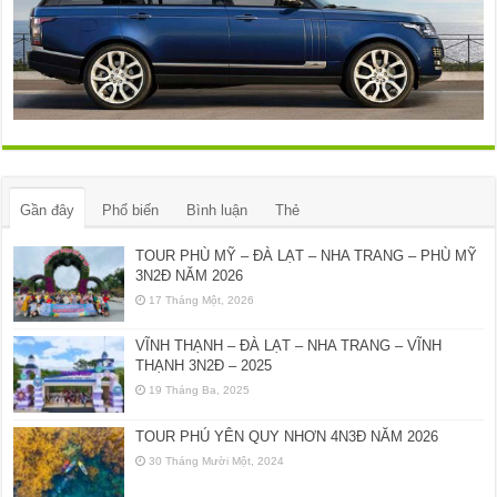
Gần đây
Phổ biến
Bình luận
Thẻ
TOUR PHÙ MỸ – ĐÀ LẠT – NHA TRANG – PHÙ MỸ
3N2Đ NĂM 2026
17 Tháng Một, 2026
VĨNH THẠNH – ĐÀ LẠT – NHA TRANG – VĨNH
THẠNH 3N2Đ – 2025
19 Tháng Ba, 2025
TOUR PHÚ YÊN QUY NHƠN 4N3Đ NĂM 2026
30 Tháng Mười Một, 2024