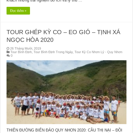
khách những trải nghiệm bổ ích và lý thú …
Đọc thêm »
TOUR GHÉP KỲ CO – EO GIÓ – TỊNH XÁ
NGỌC HÒA 2020
26 Tháng Mười, 2019
Tour Bình Định
,
Tour Bình Định Trong Ngày
,
Tour Kỳ Co Nhơn Lý - Quy Nhơn
0
THIÊN ĐƯỜNG BIỂN ĐẢO QUY NHƠN 2020: CẦU THỊ NẠI – ĐỒI