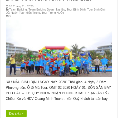
18 Tháng Tư, 2020
Team Building
,
Team Building Doanh Nghiệp
,
Tour Bình Định
,
Tour Bình Định
Dài Ngày
,
Tour Miền Trung
,
Tour Trong Nước
0
“XỨ NẪU BÌNH ĐỊNH NGÀY NAY 2020” Thời gian: 4 Ngày 3 Đêm
Phương tiện: Ô tô Mã Tour: QMT 02-2020 NGÀY 01: ĐÓN SÂN BAY
PHÙ CÁT – TP. QUY NHƠN NHẬN PHÒNG KHÁCH SẠN (Ăn Tối)
Chiều: Xe và HDV Quang Minh Tourist đón Quý khách tại sân bay
…
Đọc thêm »