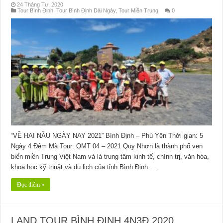
24 Tháng Tư, 2020
Tour Bình Định
,
Tour Bình Định Dài Ngày
,
Tour Miền Trung
0
“VỀ HAI NẪU NGÀY NAY 2021” Bình Định – Phú Yên Thời gian: 5
Ngày 4 Đêm Mã Tour: QMT 04 – 2021 Quy Nhơn là thành phố ven
biển miền Trung Việt Nam và là trung tâm kinh tế, chính trị, văn hóa,
khoa học kỹ thuật và du lịch của tỉnh Bình Định. …
Đọc thêm »
LAND TOUR BÌNH ĐỊNH 4N3Đ 2020