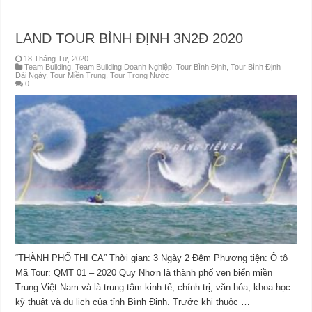
LAND TOUR BÌNH ĐỊNH 3N2Đ 2020
18 Tháng Tư, 2020
Team Building
,
Team Building Doanh Nghiệp
,
Tour Bình Định
,
Tour Bình Định
Dài Ngày
,
Tour Miền Trung
,
Tour Trong Nước
0
“THÀNH PHỐ THI CA” Thời gian: 3 Ngày 2 Đêm Phương tiện: Ô tô
Mã Tour: QMT 01 – 2020 Quy Nhơn là thành phố ven biển miền
Trung Việt Nam và là trung tâm kinh tế, chính trị, văn hóa, khoa học
kỹ thuật và du lịch của tỉnh Bình Định. Trước khi thuộc …