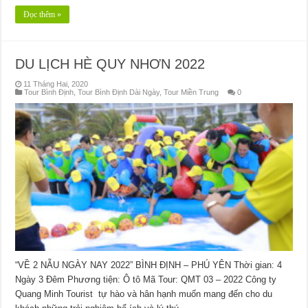
Đọc thêm »
DU LỊCH HÈ QUY NHƠN 2022
11 Tháng Hai, 2020
Tour Bình Định
,
Tour Bình Định Dài Ngày
,
Tour Miền Trung
0
“VỀ 2 NẪU NGÀY NAY 2022” BÌNH ĐỊNH – PHÚ YÊN Thời gian: 4
Ngày 3 Đêm Phương tiện: Ô tô Mã Tour: QMT 03 – 2022 Công ty
Quang Minh Tourist tự hào và hân hạnh muốn mang đến cho du