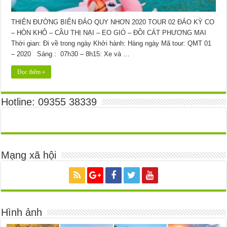
THIÊN ĐƯỜNG BIỂN ĐẢO QUY NHƠN 2020 TOUR 02 ĐẢO KỲ CO
– HÒN KHÔ – CẦU THỊ NẠI – EO GIÓ – ĐỒI CÁT PHƯƠNG MAI
Thời gian: Đi về trong ngày Khởi hành: Hàng ngày Mã tour: QMT 01
– 2020 Sáng : 07h30 – 8h15: Xe và …
Đọc thêm »
Hotline: 09355 38339
Mạng xã hội
Hình ảnh