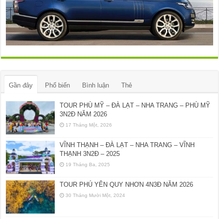
Gần đây
Phổ biến
Bình luận
Thẻ
TOUR PHÙ MỸ – ĐÀ LẠT – NHA TRANG – PHÙ MỸ
3N2Đ NĂM 2026
17 Tháng Một, 2026
VĨNH THẠNH – ĐÀ LẠT – NHA TRANG – VĨNH
THẠNH 3N2Đ – 2025
19 Tháng Ba, 2025
TOUR PHÚ YÊN QUY NHƠN 4N3Đ NĂM 2026
30 Tháng Mười Một, 2024