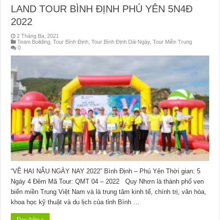
LAND TOUR BÌNH ĐỊNH PHÚ YÊN 5N4Đ
2022
2 Tháng Ba, 2021
Team Building
,
Tour Bình Định
,
Tour Bình Định Dài Ngày
,
Tour Miền Trung
0
“VỀ HAI NẪU NGÀY NAY 2022” Bình Định – Phú Yên Thời gian: 5
Ngày 4 Đêm Mã Tour: QMT 04 – 2022 Quy Nhơn là thành phố ven
biển miền Trung Việt Nam và là trung tâm kinh tế, chính trị, văn hóa,
khoa học kỹ thuật và du lịch của tỉnh Bình …
Đọc thêm »