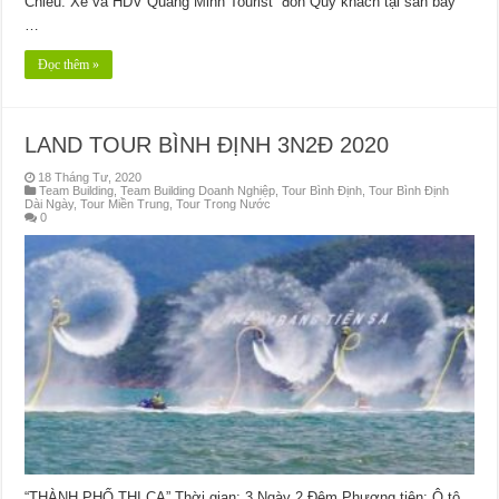
Chiều: Xe và HDV Quang Minh Tourist đón Quý khách tại sân bay
…
Đọc thêm »
LAND TOUR BÌNH ĐỊNH 3N2Đ 2020
18 Tháng Tư, 2020
Team Building
,
Team Building Doanh Nghiệp
,
Tour Bình Định
,
Tour Bình Định
Dài Ngày
,
Tour Miền Trung
,
Tour Trong Nước
0
“THÀNH PHỐ THI CA” Thời gian: 3 Ngày 2 Đêm Phương tiện: Ô tô