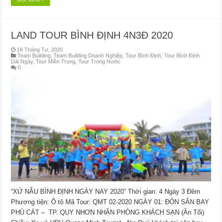
LAND TOUR BÌNH ĐỊNH 4N3Đ 2020
18 Tháng Tư, 2020
Team Building
,
Team Building Doanh Nghiệp
,
Tour Bình Định
,
Tour Bình Định
Dài Ngày
,
Tour Miền Trung
,
Tour Trong Nước
0
“XỨ NẪU BÌNH ĐỊNH NGÀY NAY 2020” Thời gian: 4 Ngày 3 Đêm
Phương tiện: Ô tô Mã Tour: QMT 02-2020 NGÀY 01: ĐÓN SÂN BAY
PHÙ CÁT – TP. QUY NHƠN NHẬN PHÒNG KHÁCH SẠN (Ăn Tối)