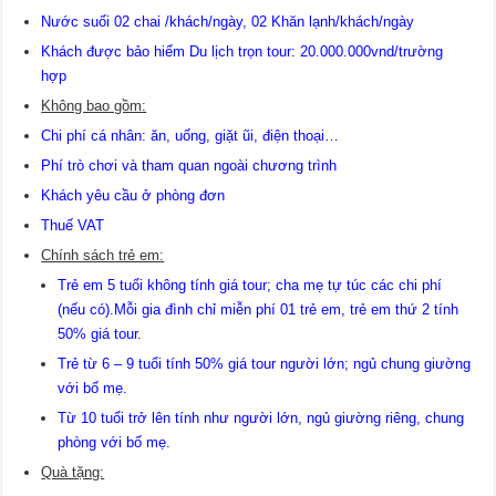
Nước suối 02 chai /khách/ngày, 02 Khăn lạnh/khách/ngày
Khách được bảo hiểm Du lịch trọn tour: 20.000.000vnd/trường
hợp
Không bao gồm:
Chi phí cá nhân: ăn, uống, giặt ũi, điện thoại…
Phí trò chơi và tham quan ngoài chương trình
Khách yêu cầu ở phòng đơn
Thuế VAT
Chính sách trẻ em:
Trẻ em 5 tuổi không tính giá tour; cha mẹ tự túc các chi phí
(nếu có).Mỗi gia đình chỉ miễn phí 01 trẻ em, trẻ em thứ 2 tính
50% giá tour.
Trẻ từ 6 – 9 tuổi tính 50% giá tour người lớn; ngủ chung giường
với bố mẹ.
Từ 10 tuổi trở lên tính như người lớn, ngủ giường riêng, chung
phòng với bố mẹ.
Quà tặng: