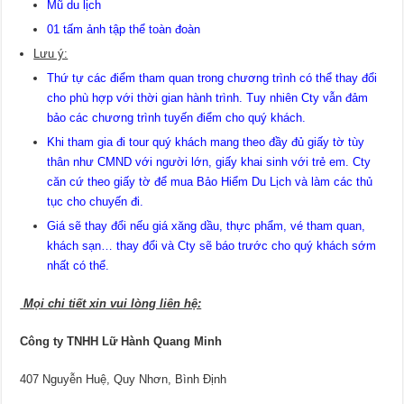
Mũ du lịch
01 tấm ảnh tập thể toàn đoàn
Lưu ý:
Thứ tự các điểm tham quan trong chương trình có thể thay đổi
cho phù hợp với thời gian hành trình. Tuy nhiên Cty vẫn đảm
bảo các chương trình tuyến điểm cho quý khách.
Khi tham gia đi tour quý khách mang theo đầy đủ giấy tờ tùy
thân như CMND với người lớn, giấy khai sinh với trẻ em. Cty
căn cứ theo giấy tờ để mua Bảo Hiểm Du Lịch và làm các thủ
tục cho chuyến đi.
Giá sẽ thay đổi nếu giá xăng dầu, thực phẩm, vé tham quan,
khách sạn… thay đổi và Cty sẽ báo trước cho quý khách sớm
nhất có thể.
Mọi chi tiết xin vui lòng liên hệ:
Công ty TNHH Lữ Hành Quang Minh
407 Nguyễn Huệ, Quy Nhơn, Bình Định