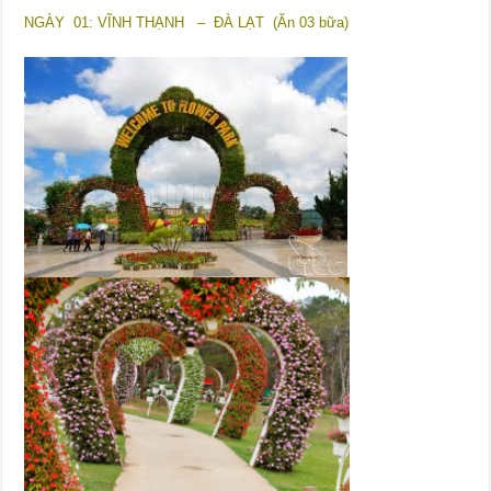
NGÀY 01: VĨNH THẠNH – ĐÀ LẠT (Ăn 03 bữa)