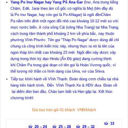
Yang Po Inư Nagar hay Yang Pô Ana Gar
(Inư, Ana trong tiếng
Chăm, Eđê, Jarai theo âm cổ gốc có nghĩa là Mẹ) (tên đầy đủ
là Po Inư Nagar, hay còn gọi là Po ANagar) là ngôi đềnChăm
Pa nằm trên đỉnh một ngọn đồi nhỏ cao khoảng 10-12 mét so với
mực nước biển, ở cửa sông Cái (sông Nha Trang) tại Nha Trang,
cách trung tâm thành phố khoảng 2 km về phía bắc, nay thuộc
phường Vĩnh Phước. Tên gọi “Tháp Po Nagar” được dùng để chỉ
chung cả công trình kiến trúc này, nhưng thực ra nó là tên của
ngọn tháp lớn nhất cao khoảng 23 mét. Ngôi đền này được xây
dựng trong thời kỳ đạo Hindu (Ấn Độ giáo) đang cường thịnh
khi Chăm Pa trong giai đoạn có tên gọi là Hoàn Vương quốc, vì
thế tượng nữ thần có hình dạng của Uma, vợ của Shiva.
Tiếp tục khởi hành về Vĩnh Thạnh. Đoàn dùng cơm chiều tại nhà
hàng trên hành trình, Đến Vĩnh Thạnh Xe & HDV đưa Đoàn về
lại điểm đón ban đầu, Chào tạm biệt và Hẹn gặp lại. Kết thúc
chương trình!
Giá tour trọn gói 01 khách: VNĐ/khách
từ 33
từ 20 – 24
từ 25 – 28
từ 29 – 32