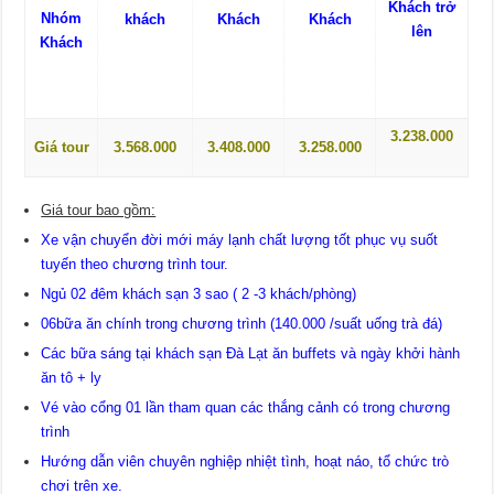
Khách trở
Nhóm
khách
Khách
Khách
lên
Khách
3.238.000
Giá tour
3.568.000
3.408.000
3.258.000
Giá tour bao gồm:
Xe vận chuyển đời mới máy lạnh chất lượng tốt phục vụ suốt
tuyến theo chương trình tour.
Ngủ 02 đêm khách sạn 3 sao ( 2 -3 khách/phòng)
06bữa ăn chính trong chương trình (140.000 /suất uống trà đá)
Các bữa sáng tại khách sạn Đà Lạt ăn buffets và ngày khởi hành
ăn tô + ly
Vé vào cổng 01 lần tham quan các thắng cảnh có trong chương
trình
Hướng dẫn viên chuyên nghiệp nhiệt tình, hoạt náo, tổ chức trò
chơi trên xe.