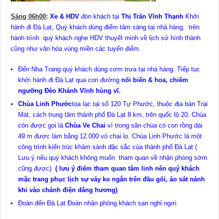
Sáng 06h00
:
Xe & HDV
đón khách tại
Thị Trấn Vĩnh Thạnh
Khởi
hành đi Đà Lạt, Quý khách dùng điểm tâm sáng tại nhà hàng, trên
hành trình quý khách nghe HDV thuyết minh về lịch sử hình thành
cũng như văn hóa vùng miền các tuyến điểm.
Đến Nha Trang quý khách dùng cơm trưa tại nhà hàng. Tiếp tục
khởi hành đi Đà Lạt qua con đường
nối biển & hoa,
chiêm
ngưỡng Đèo Khánh Vĩnh hùng vĩ.
Chùa Linh Phước
tọa lạc tại số 120 Tự Phước, thuộc địa bàn Trại
Mát, cách trung tâm thành phố Đà Lạt 8 km, trên quốc lộ 20. Chùa
còn được gọi là
Chùa Ve Chai
vì trong sân chùa có con rồng dài
49 m được làm bằng 12.000 vỏ chai lọ. Chùa Linh Phước là một
công trình kiến trúc khảm sành đặc sắc của thành phố Đà Lạt (
Lưu ý nếu quý khách không muốn tham quan về nhận phòng sớm
cũng được)
( lưu ý điểm tham quan tâm linh nên quý khách
mặc trang phục lịch sự váy ko ngắn trên đầu gối, áo sát nánh
khi vào chánh điện dâng hương)
Đoàn đến Đà Lạt Đoàn nhận phòng khách sạn nghỉ ngơi.