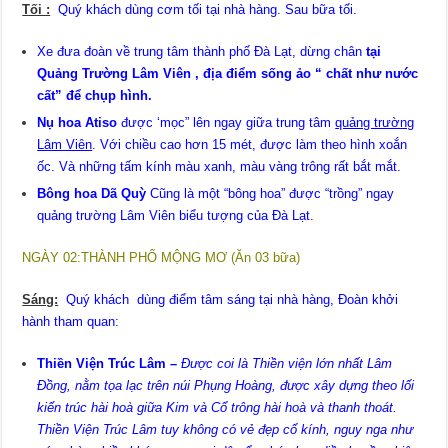
Tối :
Quý khách dùng cơm tối tại nhà hàng. Sau bữa tối.
Xe đưa đoàn về trung tâm thành phố Đà Lạt, dừng chân
tại
Quảng Trường Lâm Viên , địa điểm sống ảo “ chất như nước
cất” để chụp hình.
Nụ hoa Atiso
được ‘mọc” lên ngay giữa trung tâm
quảng trường
Lâm Viên
. Với chiều cao hơn 15 mét, được làm theo hình xoắn
ốc. Và những tấm kính màu xanh, màu vàng trông rất bắt mắt.
Bông hoa Dã Quỳ
Cũng là một “bông hoa” được “trồng” ngay
quảng trường Lâm Viên biểu tượng của Đà Lạt.
NGÀY 02:THÀNH PHỐ MỘNG MƠ (Ăn 03 bữa)
Sáng:
Quý khách dùng điểm tâm sáng tại nhà hàng, Đoàn khởi
hành tham quan:
Thiền
Viện Trúc Lâm
–
Được coi là Thiền viện
lớn nhất Lâm
Đồng
, nằm tọa lạc trên núi Phụng Hoàng, được xây dựng theo lối
kiến trúc hài hoà giữa Kim và Cổ trông hài hoà và thanh thoát.
Thiền Viện Trúc Lâm tuy không có vẻ đẹp cổ kính, nguy nga như