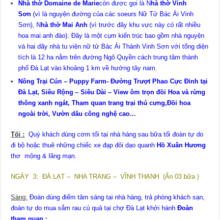
Nhà thờ Domaine de Marie
còn được gọi là N
hà thờ Vinh
Sơn
(vì là nguyện đường của các soeurs Nữ Tử Bác Ái Vinh
Sơn), N
hà thờ Mai Anh
(vì trước đây khu vực này có rất nhiều
hoa mai anh đào). Đây là một cụm kiến trúc bao gồm nhà nguyện
và hai dãy nhà tu viện nữ tử Bác Ái Thánh Vinh Sơn với tổng diện
tích là 12 ha nằm trên đường Ngô Quyền cách trung tâm thành
phố Đà Lạt vào khoảng 1 km về hướng tây nam.
Nông Trại Cún – Puppy Farm- Đường Trượt Phao Cực Đỉnh tại
Đà Lạt, Siêu Rộng – Siêu Dài – View ôm trọn đồi Hoa và rừng
thông xanh ngát, Tham quan trang trại thú cưng,Đồi hoa
ngoài trời, Vườn dâu công nghệ cao…
Tối :
Quý khách dùng cơm tối tại nhà hàng sau bữa tối đoàn tự do
đi bộ hoặc thuê những chiếc xe đạp đôi dạo quanh
Hồ Xuân Hương
thơ mộng & lãng mạn.
NGÀY 3: ĐÀ LẠT – NHA TRANG – VĨNH THẠNH (Ăn 03 bữa )
Sáng:
Đoàn dùng điểm tâm sáng tại nhà hàng, trả phòng khách sạn,
đoàn tự do mua sắm rau củ quả tại chợ Đà Lạt khởi hành
Đoàn
tham quan :