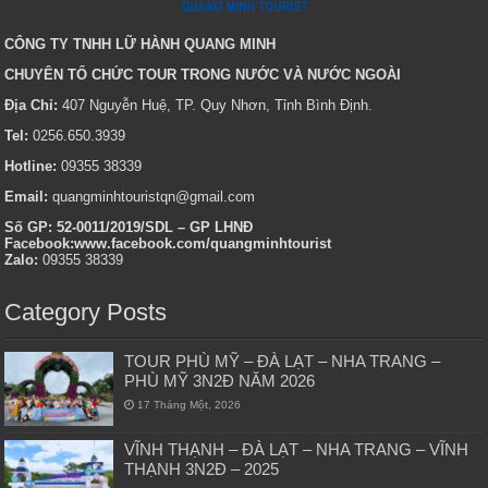
CÔNG TY TNHH LỮ HÀNH QUANG MINH
CHUYÊN TỔ CHỨC TOUR TRONG NƯỚC VÀ NƯỚC NGOÀI
Địa Chỉ:
407 Nguyễn Huệ, TP. Quy Nhơn, Tỉnh Bình Định.
Tel:
0256.650.3939
Hotline:
09355 38339
Email:
quangminhtouristqn@gmail.com
Số GP: 52-0011/2019/SDL – GP LHNĐ
Facebook:www.facebook.com/quangminhtourist
Zalo:
09355 38339
Category Posts
TOUR PHÙ MỸ – ĐÀ LẠT – NHA TRANG –
PHÙ MỸ 3N2Đ NĂM 2026
17 Tháng Một, 2026
VĨNH THẠNH – ĐÀ LẠT – NHA TRANG – VĨNH
THẠNH 3N2Đ – 2025