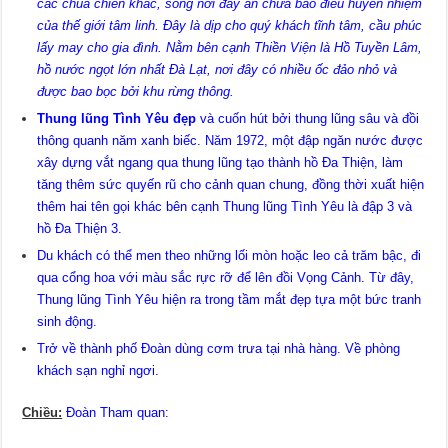
các chùa chiền khác, song nơi đây ẩn chứa bao điều huyền nhiệm
của thế giới tâm linh. Đây là dịp cho quý khách tĩnh tâm, cầu phúc
lấy may cho gia đình. Nằm bên cạnh Thiền Viện là Hồ Tuyền Lâm,
hồ nước ngọt lớn nhất Đà Lạt, nơi đây có nhiều ốc đảo nhỏ và
được bao bọc bởi khu rừng thông.
Thung lũng Tình Yêu đẹp
và cuốn hút bởi thung lũng sâu và đồi
thông quanh năm xanh biếc. Năm 1972, một đập ngăn nước được
xây dựng vắt ngang qua thung lũng tạo thành hồ Đa Thiện, làm
tăng thêm sức quyến rũ cho cảnh quan chung, đồng thời xuất hiện
thêm hai tên gọi khác bên cạnh Thung lũng Tình Yêu là đập 3 và
hồ Đa Thiện 3.
Du khách có thể men theo những lối mòn hoặc leo cả trăm bậc, đi
qua cổng hoa với màu sắc rực rỡ để lên đồi Vọng Cảnh. Từ đây,
Thung lũng Tình Yêu hiện ra trong tầm mắt đẹp tựa một bức tranh
sinh động.
Trở về thành phố Đoàn dùng cơm trưa tại nhà hàng. Về phòng
khách sạn nghỉ ngơi.
Chiều:
Đoàn Tham quan: