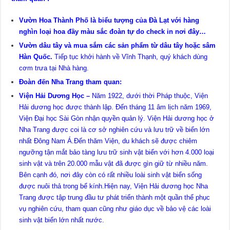
Vườn Hoa Thành Phố là biểu tượng của Đà Lạt với hàng
nghìn loại hoa đầy màu sắc đoàn tự do check in nơi đây…
Vườn dâu tây và mua sắm các sản phẩm từ dâu tây hoặc sâm
Hàn Quốc.
Tiếp tục khởi hành về Vĩnh Thạnh, quý khách dùng
cơm trưa tại Nhà hàng.
Đoàn đến Nha Trang tham quan:
Viện Hải Dương Học –
Năm 1922, dưới thời Pháp thuộc, Viện
Hải dương học được thành lập. Đến tháng 11 âm lịch năm 1969,
Viện Đại học Sài Gòn nhận quyền quản lý. Viện Hải dương học ở
Nha Trang được coi là cơ sở nghiên cứu và lưu trữ về biển lớn
nhất Đông Nam Á.Đến thăm Viện, du khách sẽ được chiêm
ngưỡng tận mắt bảo tàng lưu trữ sinh vật biển với hơn 4.000 loại
sinh vật và trên 20.000 mẫu vật đã được gìn giữ từ nhiều năm.
Bên cạnh đó, nơi đây còn có rất nhiều loài sinh vật biển sống
được nuôi thả trong bể kính.Hiện nay, Viện Hải dương học Nha
Trang được tập trung đầu tư phát triển thành một quần thể phục
vụ nghiên cứu, tham quan cũng như giáo dục về bảo vệ các loài
sinh vật biển lớn nhất nước.