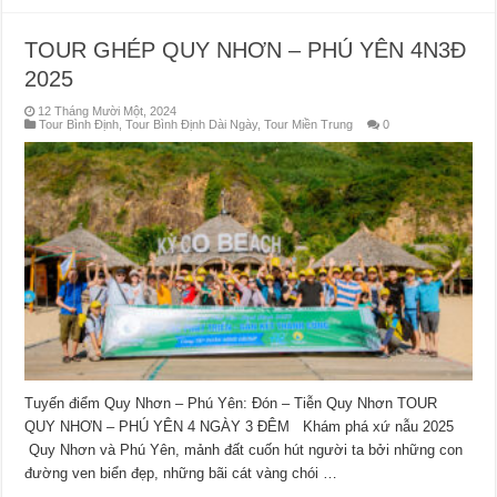
TOUR GHÉP QUY NHƠN – PHÚ YÊN 4N3Đ
2025
12 Tháng Mười Một, 2024
Tour Bình Định
,
Tour Bình Định Dài Ngày
,
Tour Miền Trung
0
Tuyến điểm Quy Nhơn – Phú Yên: Đón – Tiễn Quy Nhơn TOUR
QUY NHƠN – PHÚ YÊN 4 NGÀY 3 ĐÊM Khám phá xứ nẫu 2025
Quy Nhơn và Phú Yên, mảnh đất cuốn hút người ta bởi những con
đường ven biển đẹp, những bãi cát vàng chói …