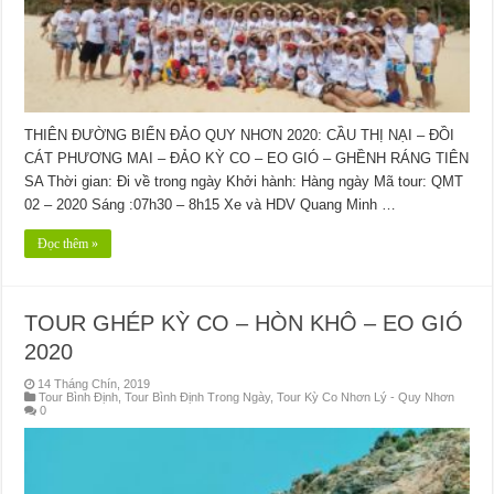
THIÊN ĐƯỜNG BIỂN ĐẢO QUY NHƠN 2020: CẦU THỊ NẠI – ĐỒI
CÁT PHƯƠNG MAI – ĐẢO KỲ CO – EO GIÓ – GHỀNH RÁNG TIÊN
SA Thời gian: Đi về trong ngày Khởi hành: Hàng ngày Mã tour: QMT
02 – 2020 Sáng :07h30 – 8h15 Xe và HDV Quang Minh …
Đọc thêm »
TOUR GHÉP KỲ CO – HÒN KHÔ – EO GIÓ
2020
14 Tháng Chín, 2019
Tour Bình Định
,
Tour Bình Định Trong Ngày
,
Tour Kỳ Co Nhơn Lý - Quy Nhơn
0