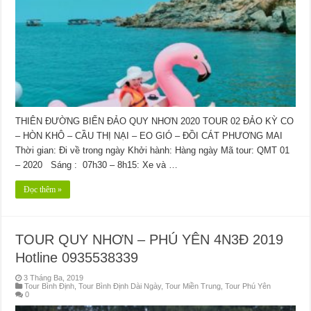
THIÊN ĐƯỜNG BIỂN ĐẢO QUY NHƠN 2020 TOUR 02 ĐẢO KỲ CO
– HÒN KHÔ – CẦU THỊ NẠI – EO GIÓ – ĐỒI CÁT PHƯƠNG MAI
Thời gian: Đi về trong ngày Khởi hành: Hàng ngày Mã tour: QMT 01
– 2020 Sáng : 07h30 – 8h15: Xe và …
Đọc thêm »
TOUR QUY NHƠN – PHÚ YÊN 4N3Đ 2019
Hotline 0935538339
3 Tháng Ba, 2019
Tour Bình Định
,
Tour Bình Định Dài Ngày
,
Tour Miền Trung
,
Tour Phú Yên
0