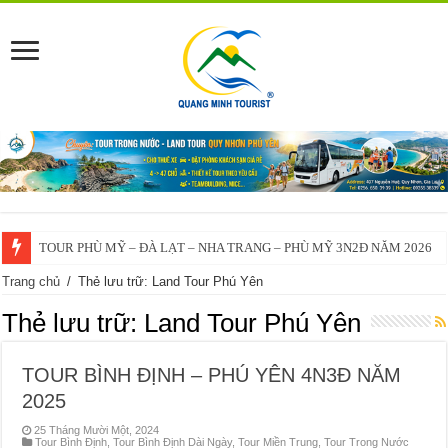
TOUR PHÙ MỸ – ĐÀ LẠT – NHA TRANG – PHÙ MỸ 3N2Đ NĂM 2026
VĨNH THẠNH – ĐÀ LẠT – NHA TRANG – VĨNH THẠNH 3N2Đ – 2025
Trang chủ
/
Thẻ lưu trữ: Land Tour Phú Yên
Thẻ lưu trữ:
Land Tour Phú Yên
TOUR BÌNH ĐỊNH – PHÚ YÊN 4N3Đ NĂM
2025
25 Tháng Mười Một, 2024
Tour Bình Định
,
Tour Bình Định Dài Ngày
,
Tour Miền Trung
,
Tour Trong Nước