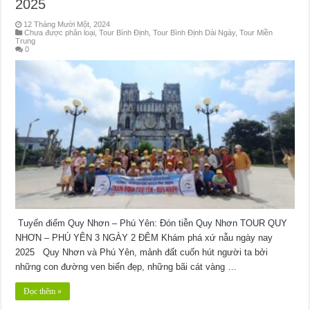
2025
12 Tháng Mười Một, 2024
Chưa được phân loại
,
Tour Bình Định
,
Tour Bình Định Dài Ngày
,
Tour Miền
Trung
0
Tuyến điểm Quy Nhơn – Phú Yên: Đón tiễn Quy Nhơn TOUR QUY
NHƠN – PHÚ YÊN 3 NGÀY 2 ĐÊM Khám phá xứ nẫu ngày nay
2025 Quy Nhơn và Phú Yên, mảnh đất cuốn hút người ta bởi
những con đường ven biển đẹp, những bãi cát vàng …
Đọc thêm »