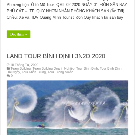
Phương tiện: Ô tô Mã Tour: QMT 02-2020 NGÀY 01: ĐÓN SÂN BAY
PHÙ CÁT – TP. QUY NHƠN NHẬN PHÒNG KHÁCH SẠN (Ăn Tối)
Chiều: Xe và HDV Quang Minh Tourist đón Quý khách tại sân bay
…
Đọc thêm »
LAND TOUR BÌNH ĐỊNH 3N2Đ 2020
18 Tháng Tư, 2020
Team Building
,
Team Building Doanh Nghiệp
,
Tour Bình Định
,
Tour Bình Định
Dài Ngày
,
Tour Miền Trung
,
Tour Trong Nước
0