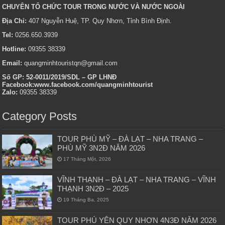
CHUYÊN TỔ CHỨC TOUR TRONG NƯỚC VÀ NƯỚC NGOÀI
Địa Chỉ:
407 Nguyễn Huệ, TP. Quy Nhơn, Tỉnh Bình Định.
Tel:
0256.650.3939
Hotline:
09355 38339
Email:
quangminhtouristqn@gmail.com
Số GP: 52-0011/2019/SDL – GP LHNĐ
Facebook:www.facebook.com/quangminhtourist
Zalo:
09355 38339
Category Posts
TOUR PHÙ MỸ – ĐÀ LẠT – NHA TRANG –
PHÙ MỸ 3N2Đ NĂM 2026
17 Tháng Một, 2026
VĨNH THẠNH – ĐÀ LẠT – NHA TRANG – VĨNH
THẠNH 3N2Đ – 2025
19 Tháng Ba, 2025
TOUR PHÚ YÊN QUY NHƠN 4N3Đ NĂM 2026