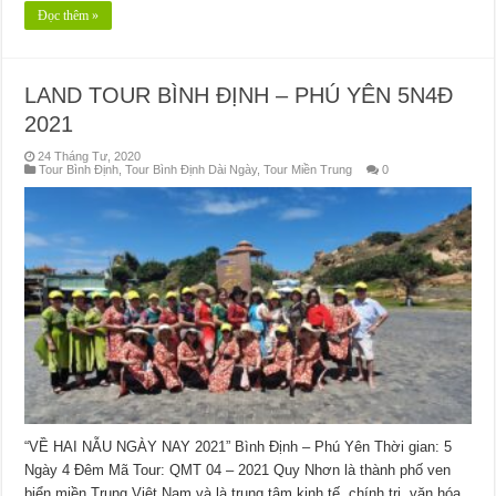
Đọc thêm »
LAND TOUR BÌNH ĐỊNH – PHÚ YÊN 5N4Đ
2021
24 Tháng Tư, 2020
Tour Bình Định
,
Tour Bình Định Dài Ngày
,
Tour Miền Trung
0
“VỀ HAI NẪU NGÀY NAY 2021” Bình Định – Phú Yên Thời gian: 5
Ngày 4 Đêm Mã Tour: QMT 04 – 2021 Quy Nhơn là thành phố ven
biển miền Trung Việt Nam và là trung tâm kinh tế, chính trị, văn hóa,