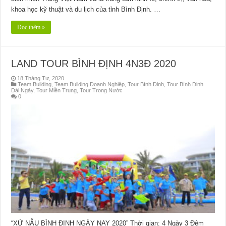
khoa học kỹ thuật và du lịch của tỉnh Bình Định. …
Đọc thêm »
LAND TOUR BÌNH ĐỊNH 4N3Đ 2020
18 Tháng Tư, 2020
Team Building
,
Team Building Doanh Nghiệp
,
Tour Bình Định
,
Tour Bình Định
Dài Ngày
,
Tour Miền Trung
,
Tour Trong Nước
0
“XỨ NẪU BÌNH ĐỊNH NGÀY NAY 2020” Thời gian: 4 Ngày 3 Đêm