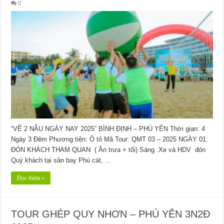
0
“VỀ 2 NẪU NGÀY NAY 2025” BÌNH ĐỊNH – PHÚ YÊN Thời gian: 4
Ngày 3 Đêm Phương tiện: Ô tô Mã Tour: QMT 03 – 2025 NGÀY 01:
ĐÓN KHÁCH THAM QUAN ( Ăn trưa + tối) Sáng :Xe và HDV đón
Quý khách tại sân bay Phù cát, …
Đọc thêm »
TOUR GHÉP QUY NHƠN – PHÚ YÊN 3N2Đ