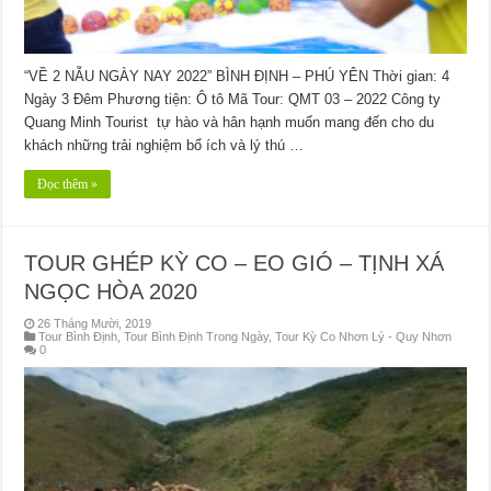
“VỀ 2 NẪU NGÀY NAY 2022” BÌNH ĐỊNH – PHÚ YÊN Thời gian: 4
Ngày 3 Đêm Phương tiện: Ô tô Mã Tour: QMT 03 – 2022 Công ty
Quang Minh Tourist tự hào và hân hạnh muốn mang đến cho du
khách những trải nghiệm bổ ích và lý thú …
Đọc thêm »
TOUR GHÉP KỲ CO – EO GIÓ – TỊNH XÁ
NGỌC HÒA 2020
26 Tháng Mười, 2019
Tour Bình Định
,
Tour Bình Định Trong Ngày
,
Tour Kỳ Co Nhơn Lý - Quy Nhơn
0