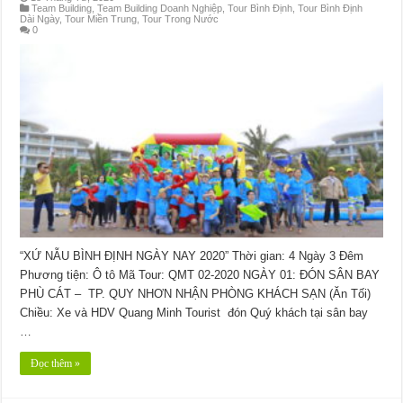
Team Building
,
Team Building Doanh Nghiệp
,
Tour Bình Định
,
Tour Bình Định
Dài Ngày
,
Tour Miền Trung
,
Tour Trong Nước
0
“XỨ NẪU BÌNH ĐỊNH NGÀY NAY 2020” Thời gian: 4 Ngày 3 Đêm
Phương tiện: Ô tô Mã Tour: QMT 02-2020 NGÀY 01: ĐÓN SÂN BAY
PHÙ CÁT – TP. QUY NHƠN NHẬN PHÒNG KHÁCH SẠN (Ăn Tối)
Chiều: Xe và HDV Quang Minh Tourist đón Quý khách tại sân bay
…
Đọc thêm »