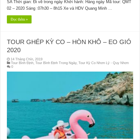
SA Thời gian: Đi về trong ngày Khởi hành: Hàng ngày Mã tour: QMT
02 – 2020 Sáng :07h30 – 8h15 Xe và HDV Quang Minh …
Đọc thêm »
TOUR GHÉP KỲ CO – HÒN KHÔ – EO GIÓ
2020
14 Tháng Chín, 2019
Tour Bình Định
,
Tour Bình Định Trong Ngày
,
Tour Kỳ Co Nhơn Lý - Quy Nhơn
0