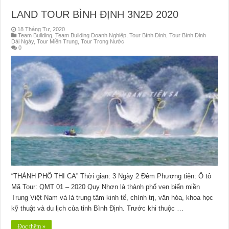
LAND TOUR BÌNH ĐỊNH 3N2Đ 2020
18 Tháng Tư, 2020
Team Building
,
Team Building Doanh Nghiệp
,
Tour Bình Định
,
Tour Bình Định
Dài Ngày
,
Tour Miền Trung
,
Tour Trong Nước
0
“THÀNH PHỐ THI CA” Thời gian: 3 Ngày 2 Đêm Phương tiện: Ô tô
Mã Tour: QMT 01 – 2020 Quy Nhơn là thành phố ven biển miền
Trung Việt Nam và là trung tâm kinh tế, chính trị, văn hóa, khoa học
kỹ thuật và du lịch của tỉnh Bình Định. Trước khi thuộc …
Đọc thêm »