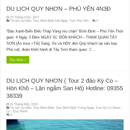
DU LỊCH QUY NHƠN – PHÚ YÊN 4N3Đ
23 Tháng Chín, 2017
Tin tức sự kiện
,
Tour Bình Định Dài Ngày
,
Tour Phú Yên
0
“Đảo Xanh-Biển Biếc-Tháp Vàng níu chân” Bình Định – Phú Yên Thời
gian: 4 Ngày 3 Đêm NGÀY 01: ĐÓN KHÁCH – THAM QUAN TÂY
SƠN (Ăn trưa +Tối) Sáng :Xe và HDV đón Quý khách tại sân bay
Phù cát, đoàn khởi hành đi Tây Sơn tham quan:  …
Đọc thêm »
DU LỊCH QUY NHƠN ( Tour 2 đảo Kỳ Co –
Hòn Khô – Lặn ngắm San Hô) Hotline: 09355
38339
24 Tháng Một, 2015
Tin tức sự kiện
,
Tour Bình Định
,
Tour Bình Định Trong Ngày
,
Tour Kỳ Co Nhơn
Lý - Quy Nhơn
0