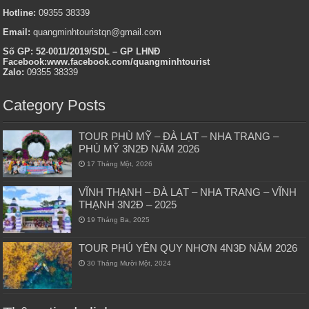
Hotline:
09355 38339
Email:
quangminhtouristqn@gmail.com
Số GP: 52-0011/2019/SDL – GP LHNĐ
Facebook:www.facebook.com/quangminhtourist
Zalo:
09355 38339
Category Posts
TOUR PHÙ MỸ – ĐÀ LẠT – NHA TRANG –
PHÙ MỸ 3N2Đ NĂM 2026
17 Tháng Một, 2026
VĨNH THẠNH – ĐÀ LẠT – NHA TRANG – VĨNH
THẠNH 3N2Đ – 2025
19 Tháng Ba, 2025
TOUR PHÚ YÊN QUY NHƠN 4N3Đ NĂM 2026
30 Tháng Mười Một, 2024