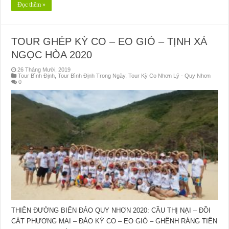
Đọc thêm »
TOUR GHÉP KỲ CO – EO GIÓ – TỊNH XÁ
NGỌC HÒA 2020
26 Tháng Mười, 2019
Tour Bình Định
,
Tour Bình Định Trong Ngày
,
Tour Kỳ Co Nhơn Lý - Quy Nhơn
0
THIÊN ĐƯỜNG BIỂN ĐẢO QUY NHƠN 2020: CẦU THỊ NẠI – ĐỒI
CÁT PHƯƠNG MAI – ĐẢO KỲ CO – EO GIÓ – GHỀNH RÁNG TIÊN