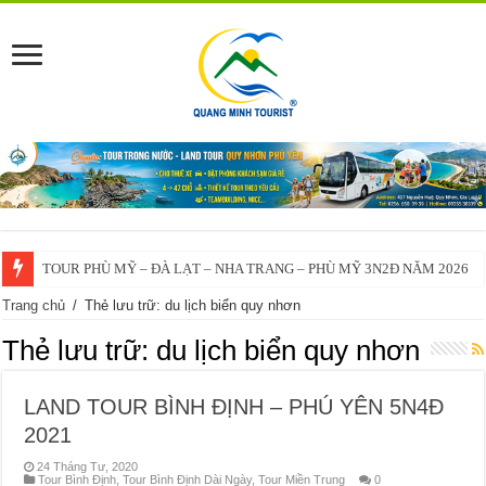
TOUR PHÙ MỸ – ĐÀ LẠT – NHA TRANG – PHÙ MỸ 3N2Đ NĂM 2026
VĨNH THẠNH – ĐÀ LẠT – NHA TRANG – VĨNH THẠNH 3N2Đ – 2025
Trang chủ
/
Thẻ lưu trữ: du lịch biển quy nhơn
Thẻ lưu trữ:
du lịch biển quy nhơn
LAND TOUR BÌNH ĐỊNH – PHÚ YÊN 5N4Đ
2021
24 Tháng Tư, 2020
Tour Bình Định
,
Tour Bình Định Dài Ngày
,
Tour Miền Trung
0