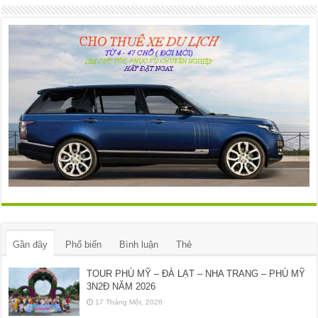
Gần đây
Phổ biến
Bình luận
Thẻ
TOUR PHÙ MỸ – ĐÀ LẠT – NHA TRANG – PHÙ MỸ
3N2Đ NĂM 2026
17 Tháng Một, 2026