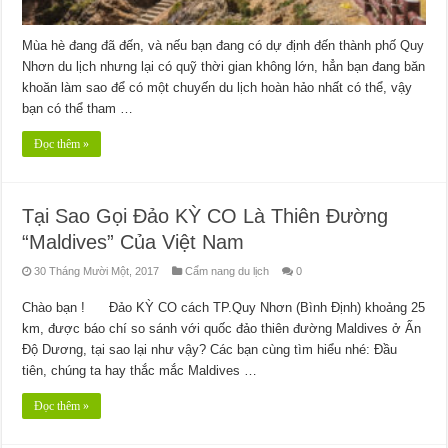
Mùa hè đang đã đến, và nếu bạn đang có dự định đến thành phố Quy
Nhơn du lịch nhưng lại có quỹ thời gian không lớn, hẳn bạn đang băn
khoăn làm sao để có một chuyến du lịch hoàn hảo nhất có thể, vậy
bạn có thể tham …
Đọc thêm »
Tại Sao Gọi Đảo KỲ CO Là Thiên Đường
“Maldives” Của Việt Nam
30 Tháng Mười Một, 2017
Cẩm nang du lịch
0
Chào bạn ! Đảo KỲ CO cách TP.Quy Nhơn (Bình Định) khoảng 25
km, được báo chí so sánh với quốc đảo thiên đường Maldives ở Ấn
Độ Dương, tại sao lại như vậy? Các bạn cùng tìm hiểu nhé: Đầu
tiên, chúng ta hay thắc mắc Maldives …
Đọc thêm »