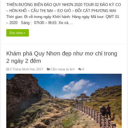
THIÊN ĐƯỜNG BIỂN ĐẢO QUY NHƠN 2020 TOUR 02 ĐẢO KỲ CO
– HÒN KHÔ – CẦU THỊ NẠI – EO GIÓ – ĐỒI CÁT PHƯƠNG MAI
Thời gian: Đi về trong ngày Khởi hành: Hàng ngày Mã tour: QMT 01
– 2020 Sáng : 07h30 – 8h15: Xe và …
Đọc thêm »
Khám phá Quy Nhơn đẹp như mơ chỉ trong
2 ngày 2 đêm
2 Tháng Mười Hai, 2017
Cẩm nang du lịch
0