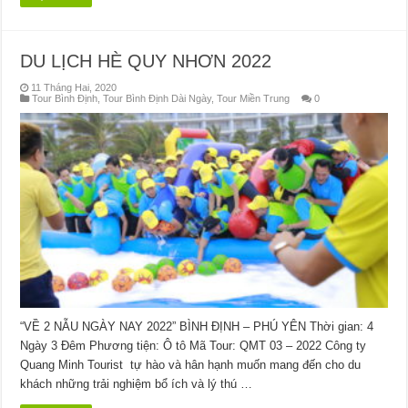
DU LỊCH HÈ QUY NHƠN 2022
11 Tháng Hai, 2020
Tour Bình Định
,
Tour Bình Định Dài Ngày
,
Tour Miền Trung
0
“VỀ 2 NẪU NGÀY NAY 2022” BÌNH ĐỊNH – PHÚ YÊN Thời gian: 4
Ngày 3 Đêm Phương tiện: Ô tô Mã Tour: QMT 03 – 2022 Công ty
Quang Minh Tourist tự hào và hân hạnh muốn mang đến cho du
khách những trải nghiệm bổ ích và lý thú …