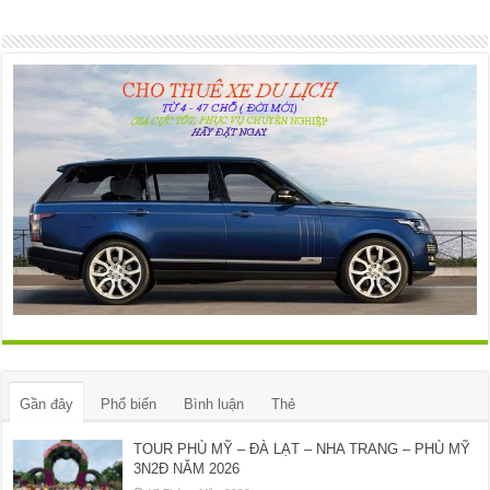
Gần đây
Phổ biến
Bình luận
Thẻ
TOUR PHÙ MỸ – ĐÀ LẠT – NHA TRANG – PHÙ MỸ
3N2Đ NĂM 2026