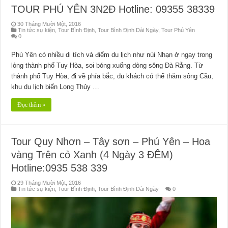
TOUR PHÚ YÊN 3N2Đ Hotline: 09355 38339
30 Tháng Mười Một, 2016
Tin tức sự kiện
,
Tour Bình Định
,
Tour Bình Định Dài Ngày
,
Tour Phú Yên
0
Phú Yên có nhiều di tích và điểm du lịch như núi Nhạn ở ngay trong
lòng thành phố Tuy Hòa, soi bóng xuống dòng sông Đà Rằng. Từ
thành phố Tuy Hòa, đi về phía bắc, du khách có thể thăm sông Cầu,
khu du lịch biển Long Thủy …
Đọc thêm »
Tour Quy Nhơn – Tây sơn – Phú Yên – Hoa
vàng Trên cỏ Xanh (4 Ngày 3 ĐÊM)
Hotline:0935 538 339
29 Tháng Mười Một, 2016
Tin tức sự kiện
,
Tour Bình Định
,
Tour Bình Định Dài Ngày
0