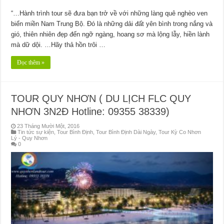
“…Hành trình tour sẽ đưa bạn trở về với những làng quê nghèo ven
biển miền Nam Trung Bộ. Đó là những dải đất yên bình trong nắng và
gió, thiên nhiên đẹp đến ngỡ ngàng, hoang sơ mà lộng lẫy, hiền lành
mà dữ dội. …Hãy thả hồn trôi …
Đọc thêm »
TOUR QUY NHƠN ( DU LỊCH FLC QUY
NHƠN 3N2Đ Hotline: 09355 38339)
23 Tháng Mười Một, 2016
Tin tức sự kiện
,
Tour Bình Định
,
Tour Bình Định Dài Ngày
,
Tour Kỳ Co Nhơn
Lý - Quy Nhơn
0