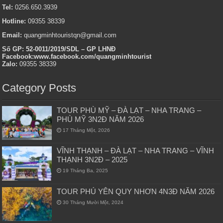
Tel:
0256.650.3939
Hotline:
09355 38339
Email:
quangminhtouristqn@gmail.com
Số GP: 52-0011/2019/SDL – GP LHNĐ
Facebook:www.facebook.com/quangminhtourist
Zalo:
09355 38339
Category Posts
TOUR PHÙ MỸ – ĐÀ LẠT – NHA TRANG –
PHÙ MỸ 3N2Đ NĂM 2026
17 Tháng Một, 2026
VĨNH THẠNH – ĐÀ LẠT – NHA TRANG – VĨNH
THẠNH 3N2Đ – 2025
19 Tháng Ba, 2025
TOUR PHÚ YÊN QUY NHƠN 4N3Đ NĂM 2026
30 Tháng Mười Một, 2024