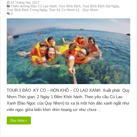
15 Tháng Hai, 2017
Thiên đường Đảo Cù Lao Xanh
,
Tour Bình Định
,
Tour Bình Định Dài Ngày
,
Tour Bình Định Trong Ngày
,
Tour Kỳ Co Nhơn Lý - Quy Nhơn
0
TOUR 3 ĐẢO KỲ CO – HÒN KHÔ – CÙ LAO XANH Xuất phát: Quy
Nhơn Thời gian: 2 Ngày 1 Đêm Khởi hành: Theo yêu cầu Cù Lao
Xanh (Đảo Ngọc của Quy Nhơn) từ xa là một hòn đảo xanh ngắt như
viên ngọc giữa biển khơi nhìn hoang sơ như chưa …
Đọc thêm »