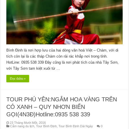
Bình Định là nơi hợp lưu của hai dòng văn hoá Việt – Chàm, với di
tích còn lại là các tháp Chàm còn rải rác khắp nơi trong tỉnh.
HotLine: 0935 538 339 Đây cũng là nơi phát tích của nhà Tây Sơn,
với Tây Sơn tam kiệt xuôi từ …
Đọc thêm »
TOUR PHÚ YÊN:NGẮM HOA VÀNG TRÊN
CỎ XANH – QUY NHƠN BIỂN
GỌI(4N3Đ)Hotline:0935 538 339
23 Tháng Mười Một, 2016
Cẩm nang du lịch
,
Tour Bình Định
,
Tour Bình Định Dài Ngày
0