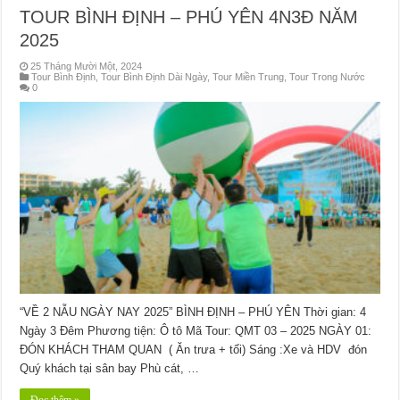
TOUR BÌNH ĐỊNH – PHÚ YÊN 4N3Đ NĂM
2025
25 Tháng Mười Một, 2024
Tour Bình Định
,
Tour Bình Định Dài Ngày
,
Tour Miền Trung
,
Tour Trong Nước
0
“VỀ 2 NẪU NGÀY NAY 2025” BÌNH ĐỊNH – PHÚ YÊN Thời gian: 4
Ngày 3 Đêm Phương tiện: Ô tô Mã Tour: QMT 03 – 2025 NGÀY 01:
ĐÓN KHÁCH THAM QUAN ( Ăn trưa + tối) Sáng :Xe và HDV đón
Quý khách tại sân bay Phù cát, …
Đọc thêm »