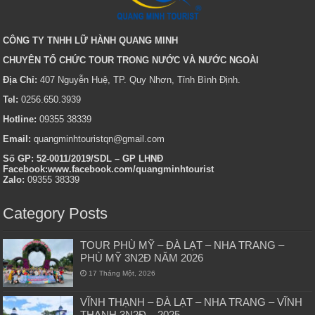
CÔNG TY TNHH LỮ HÀNH QUANG MINH
CHUYÊN TỔ CHỨC TOUR TRONG NƯỚC VÀ NƯỚC NGOÀI
Địa Chỉ:
407 Nguyễn Huệ, TP. Quy Nhơn, Tỉnh Bình Định.
Tel:
0256.650.3939
Hotline:
09355 38339
Email:
quangminhtouristqn@gmail.com
Số GP: 52-0011/2019/SDL – GP LHNĐ
Facebook:www.facebook.com/quangminhtourist
Zalo:
09355 38339
Category Posts
TOUR PHÙ MỸ – ĐÀ LẠT – NHA TRANG –
PHÙ MỸ 3N2Đ NĂM 2026
17 Tháng Một, 2026
VĨNH THẠNH – ĐÀ LẠT – NHA TRANG – VĨNH
THẠNH 3N2Đ – 2025