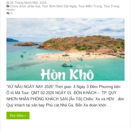
28 Tháng Mười Một, 2024
Chưa được phân loại
,
Tour Bình Định Dài Ngày
,
Tour Miền Trung
,
Tour Trong
Nước
0
“XỨ NẪU NGÀY NAY 2026” Thời gian: 4 Ngày 3 Đêm Phương tiện:
Ô tô Mã Tour: QMT 02-2026 NGÀY 01: ĐÓN KHÁCH – TP. QUY
NHƠN NHẬN PHÒNG KHÁCH SẠN (Ăn Tối) Chiều: Xe và HDV đón
Quý khách tại sân bay Phù cát,Nhà Ga, Bến Xe đoàn khởi …
Đọc thêm »