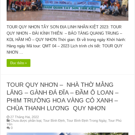
TOUR QUY NHƠN TÂY SƠN ĐỊA LINH NHÂN KIỆT 2023: TOUR
QUY NHƠN – ĐÀI KÍNH THIÊN – BẢO TÀNG QUANG TRUNG –
KDL HẦM HÔ – QUY NHƠN Thời gian: Đi về trong ngày Khởi hành:
Hàng ngày Mã tour: QMT 04 – 2023 Lịch trình chi tiết: TOUR QUY
NHƠN …
Đọc thêm »
TOUR QUY NHƠN – NHÀ THỜ MẰNG
LĂNG – GÀNH ĐÁ ĐĨA – ĐẦM Ô LOAN –
PHIM TRƯỜNG HOA VÀNG CỎ XANH –
CHÙA THANH LƯƠNG QUY NHƠN
27 Tháng Hai, 2022
Chưa được phân loại
,
Tour Bình Định
,
Tour Bình Định Trong Ngày
,
Tour Phú
Yên
0