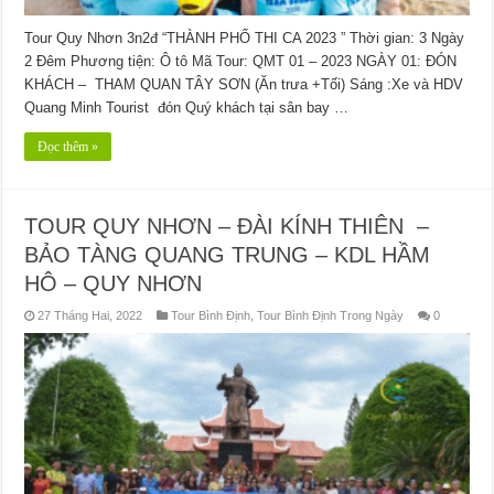
Tour Quy Nhơn 3n2đ “THÀNH PHỐ THI CA 2023 ” Thời gian: 3 Ngày
2 Đêm Phương tiện: Ô tô Mã Tour: QMT 01 – 2023 NGÀY 01: ĐÓN
KHÁCH – THAM QUAN TÂY SƠN (Ăn trưa +Tối) Sáng :Xe và HDV
Quang Minh Tourist đón Quý khách tại sân bay …
Đọc thêm »
TOUR QUY NHƠN – ĐÀI KÍNH THIÊN –
BẢO TÀNG QUANG TRUNG – KDL HẦM
HÔ – QUY NHƠN
27 Tháng Hai, 2022
Tour Bình Định
,
Tour Bình Định Trong Ngày
0