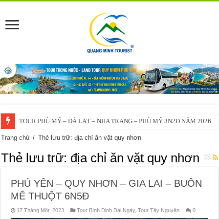
TOUR PHÙ MỸ – ĐÀ LẠT – NHA TRANG – PHÙ MỸ 3N2Đ NĂM 2026
VĨNH THẠNH – ĐÀ LẠT – NHA TRANG – VĨNH THẠNH 3N2Đ – 2025
Trang chủ
/
Thẻ lưu trữ: địa chỉ ăn vặt quy nhơn
Thẻ lưu trữ:
địa chỉ ăn vặt quy nhơn
PHÚ YÊN – QUY NHƠN – GIA LAI – BUÔN
MÊ THUỘT 6N5Đ
17 Tháng Một, 2023
Tour Bình Định Dài Ngày
,
Tour Tây Nguyên
0