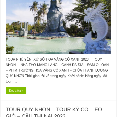
TOUR PHÚ YÊN XỨ SỞ HOA VÀNG CỎ XANH 2023: QUY
NHƠN – NHÀ THỜ MẰNG LĂNG – GÀNH ĐÁ ĐĨA – ĐẦM Ô LOAN
– PHIM TRƯỜNG HOA VÀNG CỎ XANH – CHÙA THANH LƯƠNG
QUY NHƠN Thời gian: Đi về trong ngày Khởi hành: Hàng ngày Mã
tour: …
Đọc thêm »
TOUR QUY NHƠN – TOUR KỲ CO – EO
GIÓ – CẦU THỊ NẠI 2023