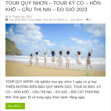
TOUR QUY NHƠN – TOUR KỲ CO – HÒN
KHÔ – CẦU THỊ NẠI – EO GIÓ 2023
19 Tháng Hai, 2022
Tour Bình Định Trong Ngày
,
Tour Kỳ Co Nhơn Lý - Quy Nhơn
0
TOUR QUY NHƠN: trãi nghiệm tour quy nhơn 1 ngày có gì hay.
THIÊN ĐƯỜNG BIỂN ĐẢO QUY NHƠN 2023: TOUR 02 ĐẢO KỲ
CO – HÒN KHÔ – CẦU THỊ NẠI – EO GIÓ – ĐỒI CÁT PHƯƠNG
MAI Thời gian: Đi về trong ngày Khởi hành: Hàng ngày …
Đọc thêm »