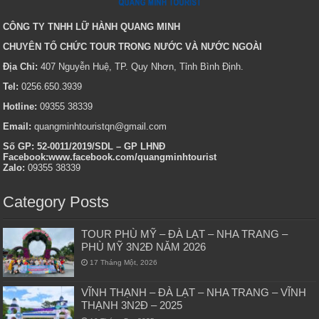
CÔNG TY TNHH LỮ HÀNH QUANG MINH
CHUYÊN TỔ CHỨC TOUR TRONG NƯỚC VÀ NƯỚC NGOÀI
Địa Chỉ:
407 Nguyễn Huệ, TP. Quy Nhơn, Tỉnh Bình Định.
Tel:
0256.650.3939
Hotline:
09355 38339
Email:
quangminhtouristqn@gmail.com
Số GP: 52-0011/2019/SDL – GP LHNĐ
Facebook:www.facebook.com/quangminhtourist
Zalo:
09355 38339
Category Posts
TOUR PHÙ MỸ – ĐÀ LẠT – NHA TRANG –
PHÙ MỸ 3N2Đ NĂM 2026
17 Tháng Một, 2026
VĨNH THẠNH – ĐÀ LẠT – NHA TRANG – VĨNH
THẠNH 3N2Đ – 2025