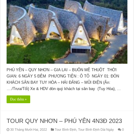
PHÚ YÊN – QUY NHƠN – GIA LAI – BUÔN MÊ THUỘT THỜI
GIAN: 6 NGÀY 5 ĐÊM PHƯƠNG TIỆN : Ô TÔ NGÀY 01: ĐÓN
KHÁCH SÂN BAY TUY HÒA – HẢI ĐĂNG – MŨI ĐIỆN (Ăn:
…./Trưa/Tối) Xe & HDV đón quý khách tại sân bay (Tuy Hòa), …
Đọc thêm »
TOUR QUY NHƠN – PHÚ YÊN 4N3Đ 2023
30 Tháng Mười Hai, 2022
Tour Bình Định
,
Tour Bình Định Dài Ngày
0