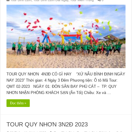
TOUR QUY NHƠN 4N3Đ CÓ GÌ HAY “XỨ NẪU BÌNH ĐỊNH NGÀY
NAY 2023” Thời gian: 4 Ngày 3 Đêm Phương tiện: Ô tô Mã Tour:
QMT 02-2023 NGÀY 01: ĐÓN SÂN BAY PHÙ CÁT – TP. QUY
NHƠN NHẬN PHÒNG KHÁCH SẠN (Ăn Tối) Chiều: Xe và …
Đọc thêm »
TOUR QUY NHƠN 3N2Đ 2023