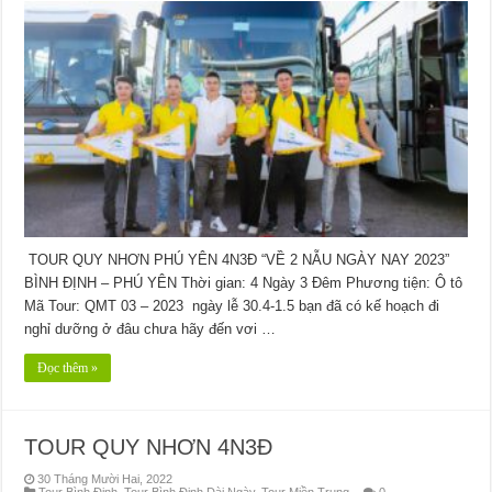
TOUR QUY NHƠN PHÚ YÊN 4N3Đ “VỀ 2 NẪU NGÀY NAY 2023”
BÌNH ĐỊNH – PHÚ YÊN Thời gian: 4 Ngày 3 Đêm Phương tiện: Ô tô
Mã Tour: QMT 03 – 2023 ngày lễ 30.4-1.5 bạn đã có kế hoạch đi
nghỉ dưỡng ở đâu chưa hãy đến vơi …
Đọc thêm »
TOUR QUY NHƠN 4N3Đ
30 Tháng Mười Hai, 2022
Tour Bình Định
,
Tour Bình Định Dài Ngày
,
Tour Miền Trung
0