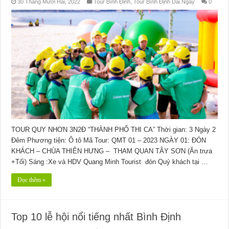
30 Tháng Mười Hai, 2022
Tour Bình Định
,
Tour Bình Định Dài Ngày
0
TOUR QUY NHƠN 3N2Đ “THÀNH PHỐ THI CA” Thời gian: 3 Ngày 2
Đêm Phương tiện: Ô tô Mã Tour: QMT 01 – 2023 NGÀY 01: ĐÓN
KHÁCH – CHÙA THIÊN HƯNG – THAM QUAN TÂY SƠN (Ăn trưa
+Tối) Sáng :Xe và HDV Quang Minh Tourist đón Quý khách tại …
Đọc thêm »
Top 10 lễ hội nổi tiếng nhất Bình Định