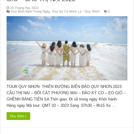
19 Tháng Hai, 2022
Tour Bình Định Trong Ngày
,
Tour Kỳ Co Nhơn Lý - Quy Nhơn
0
TOUR QUY NHƠN THIÊN ĐƯỜNG BIỂN ĐẢO QUY NHƠN 2023:
CẦU THỊ NẠI – ĐỒI CÁT PHƯƠNG MAI – ĐẢO KỲ CO – EO GIÓ –
GHỀNH RÁNG TIÊN SA Thời gian: Đi về trong ngày Khởi hành:
Hàng ngày Mã tour: QMT 02 – 2023 Sáng :07h30 – 8h15 Xe …
Đọc thêm »