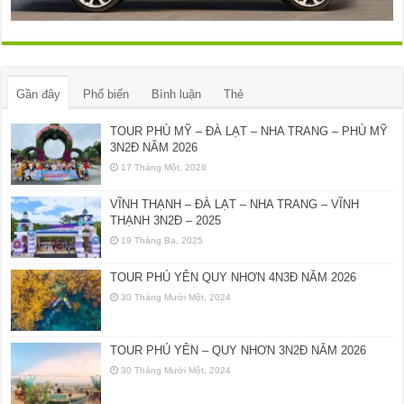
Gần đây
Phổ biến
Bình luận
Thẻ
TOUR PHÙ MỸ – ĐÀ LẠT – NHA TRANG – PHÙ MỸ
3N2Đ NĂM 2026
17 Tháng Một, 2026
VĨNH THẠNH – ĐÀ LẠT – NHA TRANG – VĨNH
THẠNH 3N2Đ – 2025
19 Tháng Ba, 2025
TOUR PHÚ YÊN QUY NHƠN 4N3Đ NĂM 2026
30 Tháng Mười Một, 2024
TOUR PHÚ YÊN – QUY NHƠN 3N2Đ NĂM 2026
30 Tháng Mười Một, 2024