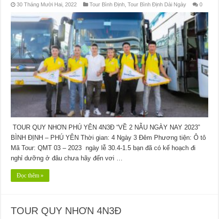
30 Tháng Mười Hai, 2022
Tour Bình Định
,
Tour Bình Định Dài Ngày
0
TOUR QUY NHƠN PHÚ YÊN 4N3Đ “VỀ 2 NẪU NGÀY NAY 2023”
BÌNH ĐỊNH – PHÚ YÊN Thời gian: 4 Ngày 3 Đêm Phương tiện: Ô tô
Mã Tour: QMT 03 – 2023 ngày lễ 30.4-1.5 bạn đã có kế hoạch đi
nghỉ dưỡng ở đâu chưa hãy đến vơi …
Đọc thêm »
TOUR QUY NHƠN 4N3Đ