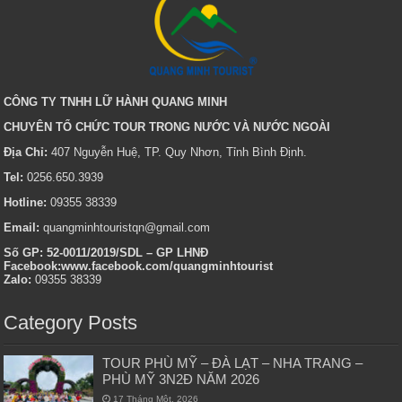
CÔNG TY TNHH LỮ HÀNH QUANG MINH
CHUYÊN TỔ CHỨC TOUR TRONG NƯỚC VÀ NƯỚC NGOÀI
Địa Chỉ:
407 Nguyễn Huệ, TP. Quy Nhơn, Tỉnh Bình Định.
Tel:
0256.650.3939
Hotline:
09355 38339
Email:
quangminhtouristqn@gmail.com
Số GP: 52-0011/2019/SDL – GP LHNĐ
Facebook:www.facebook.com/quangminhtourist
Zalo:
09355 38339
Category Posts
TOUR PHÙ MỸ – ĐÀ LẠT – NHA TRANG –
PHÙ MỸ 3N2Đ NĂM 2026
17 Tháng Một, 2026