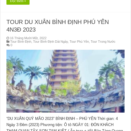
Đọc thêm »
TOUR DU XUÂN BÌNH ĐỊNH PHÚ YÊN
4N3Đ 2023
16 Tháng Mười Một, 2022
Tour Bình Định
,
Tour Bình Định Dài Ngày
,
Tour Phú Yên
,
Tour Trong Nước
0
“DU XUÂN QUÝ MÃO 2023” BÌNH ĐỊNH – PHÚ YÊN Thời gian: 4
Ngày 3 Đêm (2023) Phương tiện: Ô tô NGÀY 01: ĐÓN KHÁCH
THAM QUAN TÂY SƠN TAM KIỆT ( Ăn trưa + tối) Bảo Tàng Quang