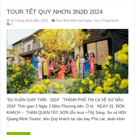
TOUR TẾT QUY NHƠN 3N2Đ 2024
16 Tháng Mười Một, 2022
Tour Bình Định Dài Ngày
,
Tour Trong Nước
0
“DU XUÂN GIÁP THÌN 2024” “THÀNH PHỐ THI CA VỀ XỨ NẪU
2024” Thời gian:3 Ngày 2 Đêm Phương tiện: Ô tô NGÀY 01: ĐÓN
KHÁCH – THAM QUAN TÂY SƠN (Ăn trưa +Tối) Sáng :Xe và HDV
Quang Minh Tourist đón Quý khách tại sân bay Phù cát, đoàn khởi
…