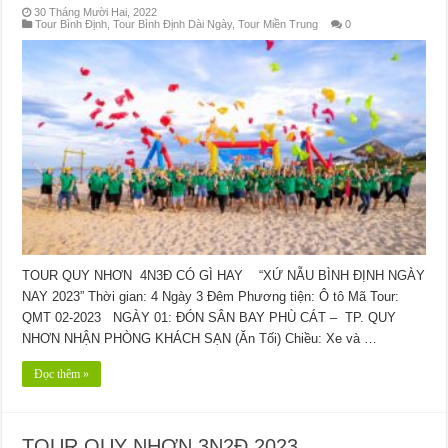
30 Tháng Mười Hai, 2022
Tour Bình Định
,
Tour Bình Định Dài Ngày
,
Tour Miền Trung
0
TOUR QUY NHƠN 4N3Đ CÓ GÌ HAY “XỨ NẪU BÌNH ĐỊNH NGÀY
NAY 2023” Thời gian: 4 Ngày 3 Đêm Phương tiện: Ô tô Mã Tour:
QMT 02-2023 NGÀY 01: ĐÓN SÂN BAY PHÙ CÁT – TP. QUY
NHƠN NHẬN PHÒNG KHÁCH SẠN (Ăn Tối) Chiều: Xe và …
Đọc thêm »
TOUR QUY NHƠN 3N2Đ 2023