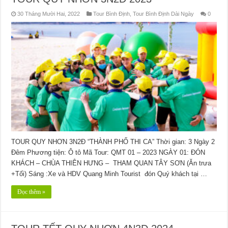
30 Tháng Mười Hai, 2022
Tour Bình Định
,
Tour Bình Định Dài Ngày
0
TOUR QUY NHƠN 3N2Đ “THÀNH PHỐ THI CA” Thời gian: 3 Ngày 2
Đêm Phương tiện: Ô tô Mã Tour: QMT 01 – 2023 NGÀY 01: ĐÓN
KHÁCH – CHÙA THIÊN HƯNG – THAM QUAN TÂY SƠN (Ăn trưa
+Tối) Sáng :Xe và HDV Quang Minh Tourist đón Quý khách tại …
Đọc thêm »