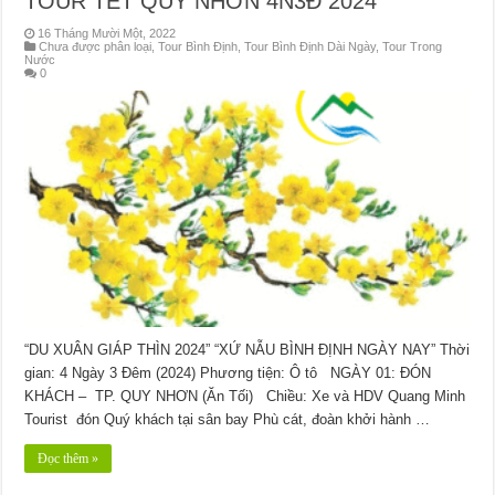
TOUR TẾT QUY NHƠN 4N3Đ 2024
16 Tháng Mười Một, 2022
Chưa được phân loại
,
Tour Bình Định
,
Tour Bình Định Dài Ngày
,
Tour Trong
Nước
0
“DU XUÂN GIÁP THÌN 2024” “XỨ NẪU BÌNH ĐỊNH NGÀY NAY” Thời
gian: 4 Ngày 3 Đêm (2024) Phương tiện: Ô tô NGÀY 01: ĐÓN
KHÁCH – TP. QUY NHƠN (Ăn Tối) Chiều: Xe và HDV Quang Minh
Tourist đón Quý khách tại sân bay Phù cát, đoàn khởi hành …
Đọc thêm »