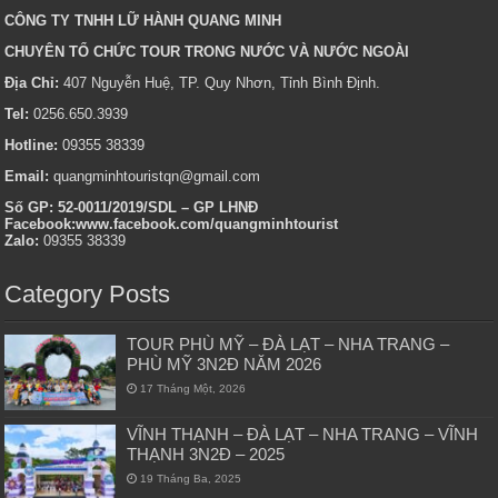
CÔNG TY TNHH LỮ HÀNH QUANG MINH
CHUYÊN TỔ CHỨC TOUR TRONG NƯỚC VÀ NƯỚC NGOÀI
Địa Chỉ:
407 Nguyễn Huệ, TP. Quy Nhơn, Tỉnh Bình Định.
Tel:
0256.650.3939
Hotline:
09355 38339
Email:
quangminhtouristqn@gmail.com
Số GP: 52-0011/2019/SDL – GP LHNĐ
Facebook:www.facebook.com/quangminhtourist
Zalo:
09355 38339
Category Posts
TOUR PHÙ MỸ – ĐÀ LẠT – NHA TRANG –
PHÙ MỸ 3N2Đ NĂM 2026
17 Tháng Một, 2026
VĨNH THẠNH – ĐÀ LẠT – NHA TRANG – VĨNH
THẠNH 3N2Đ – 2025
19 Tháng Ba, 2025